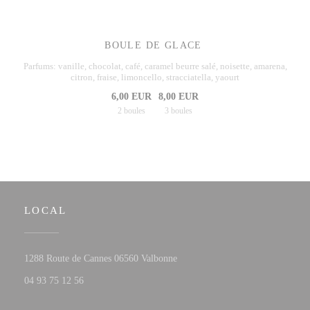
BOULE DE GLACE
Parfums: vanille, chocolat, café, caramel beurre salé, noisette, amarena,
citron, fraise, limoncello, stracciatella, yaourt
6,00 EUR
8,00 EUR
2 boules
3 boules
LOCAL
((abre numa nova janela))
1288 Route de Cannes 06560 Valbonne
04 93 75 12 56