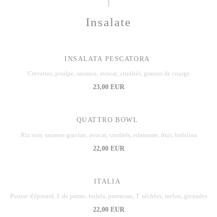
Insalate
INSALATA PESCATORA
Crevettes, poulpe, saumon, avocat, crudités, graines de courge
23,00 EUR
QUATTRO BOWL
Riz noir, saumon gravlax, avocat, crudités, edamame, fruit, bufalina
22,00 EUR
ITALIA
Pousse d'épinard, J. de parme, bufala, parmesan, T. séchées, melon, grenades
22,00 EUR