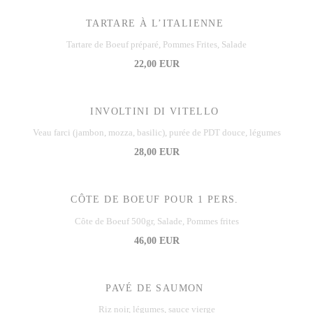
TARTARE À L’ITALIENNE
Tartare de Boeuf préparé, Pommes Frites, Salade
22,00 EUR
INVOLTINI DI VITELLO
Veau farci (jambon, mozza, basilic), purée de PDT douce, légumes
28,00 EUR
CÔTE DE BOEUF POUR 1 PERS.
Côte de Boeuf 500gr, Salade, Pommes frites
46,00 EUR
PAVÉ DE SAUMON
Riz noir, légumes, sauce vierge