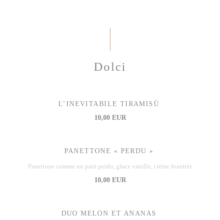
Dolci
L’INEVITABILE TIRAMISÙ
10,00 EUR
PANETTONE « PERDU »
Panettone comme un pain perdu, glace vanille, crème fouettée
10,00 EUR
DUO MELON ET ANANAS