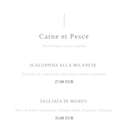
Carne et Pesce
Nos Poissons et nos viandes
SCALOPPINA ALLA MILANESE
Escalope de veau panée, pâtes sauce tomate, parmesan
27,00 EUR
TAGLIATA DI MANZO
Pièce de bœuf à la plancha, Pommes Frites, Roquette, Parmesan
33,00 EUR