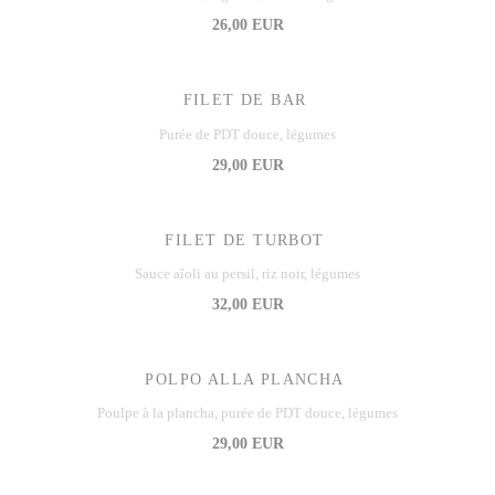
26,00 EUR
FILET DE BAR
Purée de PDT douce, légumes
29,00 EUR
FILET DE TURBOT
Sauce aĩoli au persil, riz noir, légumes
32,00 EUR
POLPO ALLA PLANCHA
Poulpe à la plancha, purée de PDT douce, légumes
29,00 EUR