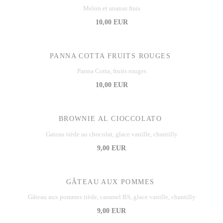
Melon et ananas frais
10,00 EUR
PANNA COTTA FRUITS ROUGES
Panna Cotta, fruits rouges
10,00 EUR
BROWNIE AL CIOCCOLATO
Gateau tiède au chocolat, glace vanille, chantilly
9,00 EUR
GÂTEAU AUX POMMES
Gâteau aux pommes tiède, caramel BS, glace vanille, chantilly
9,00 EUR