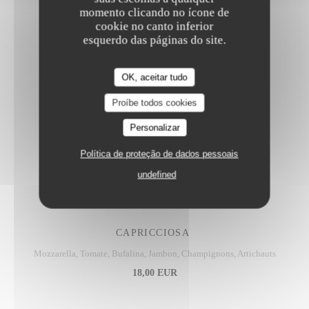
Pizze
momento clicando no ícone de
cookie no canto inferior
esquerdo das páginas do site.
MARGHERITA
OK, aceitar tudo
Tomate, mozzarella, basilic
13,00 EUR
Proíbe todos cookies
Personalizar
SICILIANA
Política de proteção de dados pessoais
Tomate, mozzarella, câpres, anchois, olives
undefined
14,00 EUR
CAPRICCIOSA
Mozzarella, Tomate, Bufalina, Jambon, Champignons, Artichauts
18,00 EUR