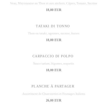
Veau, Mayonnaise au Thon et aux anchois, Câpres, Tomate, Sucrine
18,00 EUR
TATAKI DI TONNO
Thon en tataki, agrumes, sucrine, fraises
18,00 EUR
CARPACCIO DI POLPO
Sauce tartare, légumes, roquette
18,00 EUR
PLANCHE À PARTAGER
Assortiment de Charcuteries et Fromages Italiens
26,00 EUR