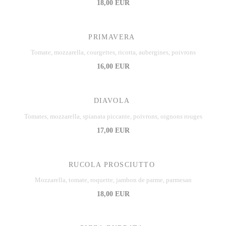
18,00 EUR
PRIMAVERA
Tomate, mozzarella, courgettes, ricotta, aubergines, poivrons
16,00 EUR
DIAVOLA
Tomates, mozzarella, spianata piccante, poivrons, oignons rouges
17,00 EUR
RUCOLA PROSCIUTTO
Mozzarella, tomate, roquette, jambon de parme, parmesan
18,00 EUR