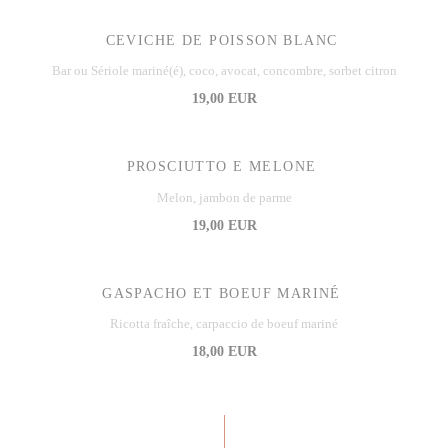
CEVICHE DE POISSON BLANC
Bar ou Sériole mariné(é), coco, avocat, concombre, sorbet citron
19,00 EUR
PROSCIUTTO E MELONE
Melon, jambon de parme
19,00 EUR
GASPACHO ET BOEUF MARINÉ
Ricotta fraîche, carpaccio de boeuf mariné
18,00 EUR