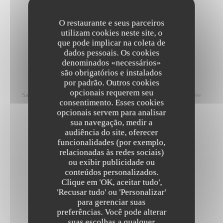
RAVIOLI TRICOLORI
O restaurante e seus parceiros
utilizam cookies neste site, o
Pâtes farcies à la ricotta, beurre, sauge, crème de Provola
que pode implicar na coleta de
22,00 EUR
dados pessoais. Os cookies
denominados «necessários»
são obrigatórios e instalados
MEZZI PACCHERI SEPPIOLINE
por padrão. Outros cookies
opcionais requerem seu
Sauce tomate, petites seiches, 'Nduja Calabrese, stracciatella fumée
consentimento. Esses cookies
26,00 EUR
opcionais servem para analisar
sua navegação, medir a
audiência do site, oferecer
funcionalidades (por exemplo,
LINGUINE AU HOMARD
relacionadas às redes sociais)
34,00 EUR
ou exibir publicidade ou
conteúdos personalizados.
Clique em 'OK, aceitar tudo',
Trattoria Quattro
'Recusar tudo' ou 'Personalizar'
para gerenciar suas
preferências. Você pode alterar
suas escolhas a qualquer