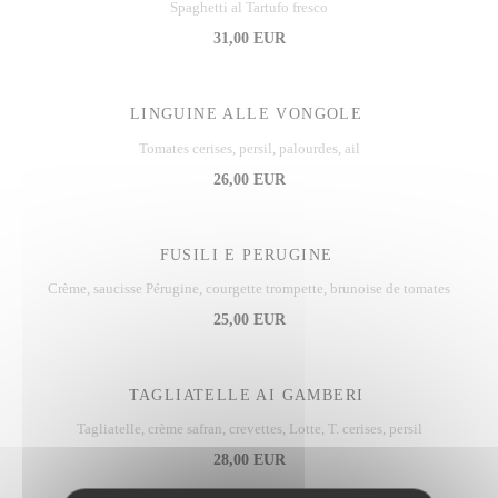
Spaghetti al Tartufo fresco
31,00 EUR
LINGUINE ALLE VONGOLE
Tomates cerises, persil, palourdes, ail
26,00 EUR
FUSILI E PERUGINE
Crème, saucisse Pérugine, courgette trompette, brunoise de tomates
25,00 EUR
TAGLIATELLE AI GAMBERI
Tagliatelle, crème safran, crevettes, Lotte, T. cerises, persil
28,00 EUR