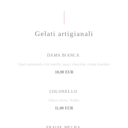
Gelati artigianali
DAMA BIANCA
Glace artisanale à la vanille, sauce chocolat, crème fouettée
10,00 EUR
COLONELLO
Glace citron, Vodka
11,00 EUR
FRAISE MELBA