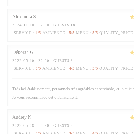
Alexandra
S
2024-11-10
- 12:00 - GUESTS 18
SERVICE
:
4
/5
AMBIENCE
:
5
/5
MENU
:
5
/5
QUALITY_PRICE
Déborah
G
2022-05-10
- 20:00 - GUESTS 3
SERVICE
:
5
/5
AMBIENCE
:
4
/5
MENU
:
5
/5
QUALITY_PRICE
Très bel établissement, personnels très agréables et serviable, et la cuisi
Je vous recommande cet établissement.
Audrey
N
2022-05-08
- 19:30 - GUESTS 2
SERVICE
:
5
/5
AMBIENCE
:
3
/5
MENU
:
4
/5
QUALITY_PRICE