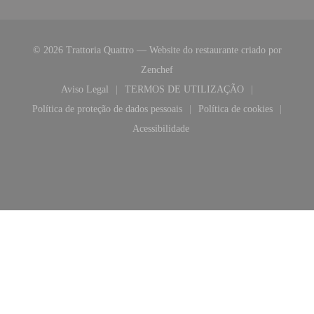
© 2026 Trattoria Quattro — Website do restaurante criado por
((abre numa nova janela))
Zenchef
Aviso Legal
TERMOS DE UTILIZAÇÃO
((abre numa nova janela))
((abre numa nova janela))
Política de proteção de dados pessoais
Política de cookies
((abre numa nova janela))
((abre numa nova 
Acessibilidade
((abre numa nova janela))