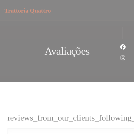
Painel de Gerenciamento de Cookies
Trattoria Quattro
Avaliações
Face
Inst
reviews_from_our_clients_following