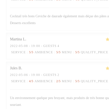
Cocktail très bons Ceviche de daurade également mais déçue des pâtes 
Desserts excellents
Martina
L
2022-05-08
- 19:00 - GUESTS 4
SERVICE
:
5
/5
AMBIENCE
:
5
/5
MENU
:
5
/5
QUALITY_PRICE
Jules
B
2022-05-06
- 19:00 - GUESTS 2
SERVICE
:
4
/5
AMBIENCE
:
2
/5
MENU
:
5
/5
QUALITY_PRICE
Trattoria Quattro
Un environnement quelque peu bruyant, mais produits de très bonne qua
souriant.