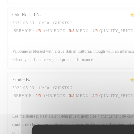
Odd Rustad
N
2022-05-03
- 19:30 - GUESTS 8
SERVICE
:
4
/5
AMBIENCE
:
5
/5
MENU
:
4
/5
QUALITY_PRICE
Valbonne is blessed with a true Italian trattoria, though with an internat
Friendly staff and very good price/performance.
Emilie
B
2022-05-03
- 19:30 - GUESTS 7
SERVICE
:
5
/5
AMBIENCE
:
5
/5
MENU
:
5
/5
QUALITY_PRICE
Les meilleurs plats n’étaient déjà plus disponibles + changement de cart
(moins de choix et produits basiques à part le Tiramisù). Très bon rest
tout.