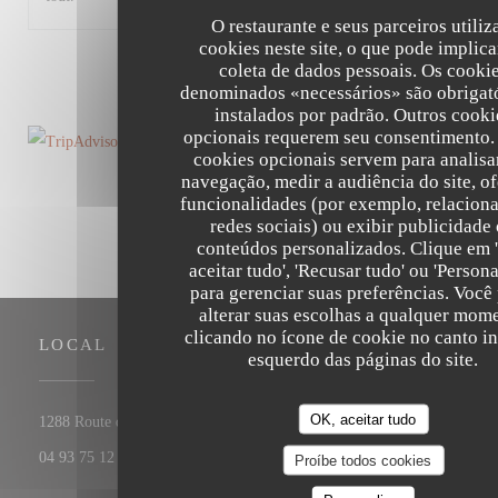
O restaurante e seus parceiros utili
cookies neste site, o que pode implica
1
2
3
coleta de dados pessoais. Os cooki
denominados «necessários» são obrigató
instalados por padrão. Outros cooki
opcionais requerem seu consentimento.
cookies opcionais servem para analisa
navegação, medir a audiência do site, o
funcionalidades (por exemplo, relaciona
redes sociais) ou exibir publicidade
conteúdos personalizados. Clique em 
aceitar tudo', 'Recusar tudo' ou 'Persona
para gerenciar suas preferências. Você
alterar suas escolhas a qualquer mom
clicando no ícone de cookie no canto in
LOCAL
esquerdo das páginas do site.
OK, aceitar tudo
((abre numa nova janela))
1288 Route de Cannes 06560 Valbonne
04 93 75 12 56
Proíbe todos cookies