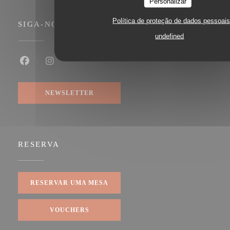
Personalizar
Política de proteção de dados pessoai
SIGA-NOS
undefined
Facebook ((abre numa nova janela))
Instagram ((abre numa nova janela))
NEWSLETTER
RESERVA
RESERVAR UMA MESA
VOUCHERS