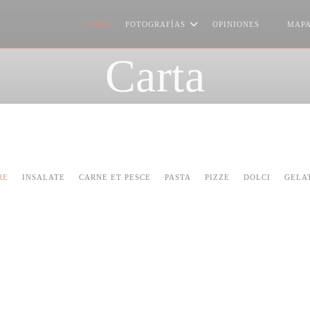
CARTA
FOTOGRAFÍAS
OPINIONES
MAPA
((ABRE 
Carta
RE
INSALATE
CARNE ET PESCE
PASTA
PIZZE
DOLCI
GELAT