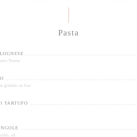
Pasta
OLOGNESE
 notre Nonna
NO
se gratinés au four
I TARTUFO
ONGOLE
urdes, ail