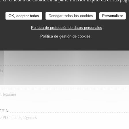
Trattoria Quattro
basilic), purée de PDT douce, légumes
OK, aceptar todas
Denegar todas las cookies
Personalizar
UR 1 PERS.
e, Pommes frites
Política de protección de datos personales
Política de gestión de cookies
rge
es
ir, légumes
CHA
 de PDT douce, légumes