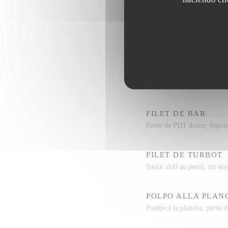
Veau farci (jambon, mozza, 
CÔTE DE BOEUF PO
Côte de Boeuf 500gr, Salad
PAVÉ DE SAUMON
Riz noir, légumes, sauce vie
FILET DE BAR
Purée de PDT douce, légum
FILET DE TURBOT
Sauce aĩoli au persil, riz no
POLPO ALLA PLAN
Poulpe à la plancha, purée