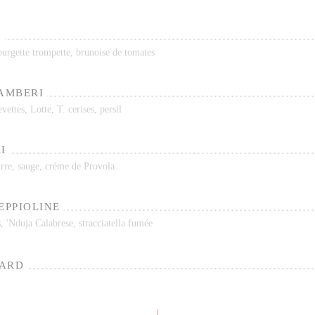
E
ourgette trompette, brunoise de tomates
GAMBERI
vettes, Lotte, T. cerises, persil
I
eurre, sauge, crème de Provola
EPPIOLINE
s, 'Nduja Calabrese, stracciatella fumée
MARD