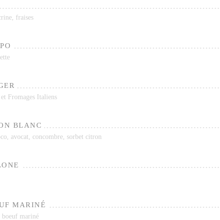
rine, fraises
LPO
ette
GER
 et Fromages Italiens
SON BLANC
co, avocat, concombre, sorbet citron
LONE
UF MARINÉ
e boeuf mariné