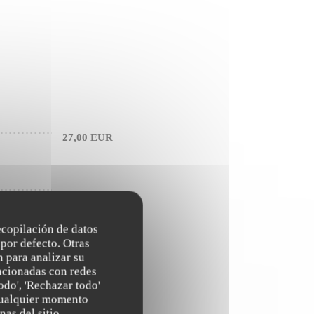
27,00 EUR
33,00 EUR
recopilación de datos
por defecto. Otras
22,00 EUR
 para analizar su
lacionadas con redes
odo', 'Rechazar todo'
 cualquier momento
28,00 EUR
nas del sitio.