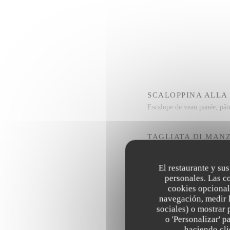
SCALOPPINA ALLA
Escalope de veau panée, pât
TAGLIATA DI MAN
Pièce de bœuf à la plancha,
El restaurante y sus
personales. Las c
TARTARE À L’ITAL
cookies opcional
Tartare de Boeuf préparé, P
navegación, medir l
sociales) o mostrar 
o 'Personalizar' 
INVOLTINI DI VIT
haciendo clic