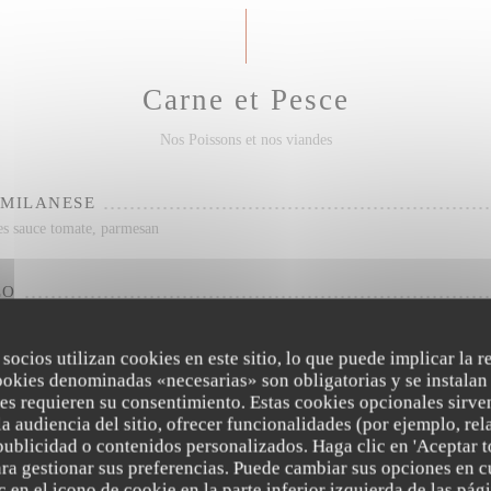
Carne et Pesce
Nos Poissons et nos viandes
 MILANESE
es sauce tomate, parmesan
ZO
 Pommes Frites, Roquette, Parmesan
 socios utilizan cookies en este sitio, lo que puede implicar la 
ookies denominadas «necesarias» son obligatorias y se instalan 
IENNE
es requieren su consentimiento. Estas cookies opcionales sirven
ommes Frites, Salade
a audiencia del sitio, ofrecer funcionalidades (por ejemplo, re
publicidad o contenidos personalizados. Haga clic en 'Aceptar t
para gestionar sus preferencias. Puede cambiar sus opciones en
ELLO
 en el icono de cookie en la parte inferior izquierda de las pági