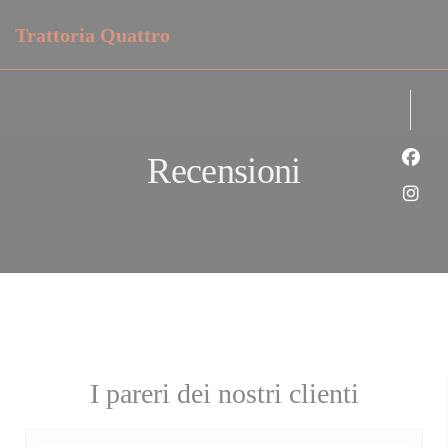
Personalizzazione delle tue scelte sui cookie
Trattoria Quattro
Recensioni
Face
Inst
I pareri dei nostri clienti