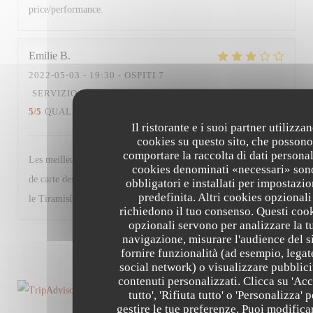
price/performance.
Emilie
B
2022-05-03
- 19:30 - OSPITI 7
SERVIZIO
:
5
/5
ATMOSFERA
:
5
/5
CUCINA
:
5
/5
QUALITÀ / PREZZO
:
4
/5
Il ristorante e i suoi partner utilizza
cookies su questo sito, che possono
comportare la raccolta di dati personali
Les meilleurs plats n’étaient déjà plus disponibles + changement
cookies denominati «necessari» son
de carte des desserts (moins de choix et produits basiques à part
obbligatori e installati per impostazi
predefinita. Altri cookies opzionali
le Tiramisù). Très bon restaurant malgré tout.
richiedono il tuo consenso. Questi coo
opzionali servono per analizzare la t
navigazione, misurare l'audience del si
1
2
3
fornire funzionalità (ad esempio, legat
social network) o visualizzare pubblici
contenuti personalizzati. Clicca su 'Acc
tutto', 'Rifiuta tutto' o 'Personalizza' p
gestire le tue preferenze. Puoi modifica