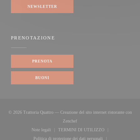
NEWSLETTER
PRENOTAZIONE
PRENOTA
BUONI
© 2026 Trattoria Quattro — Creazione del sito internet ristorante con
((apre una nuova finestra))
Zenchef
Note legali
TERMINI DI UTILIZZO
((apre una nuova finestra))
((apre una nuova finestra))
Politica di protezione dei dati personali