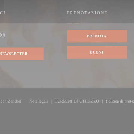
CI
PRENOTAZIONE
nestra))
PRENOTA
ook ((apre una nuova finestra))
Instagram ((apre una nuova finestra))
BUONI
NEWSLETTER
((apre una nuova finestra))
e con
Zenchef
Note legali
TERMINI DI UTILIZZO
Politica di prote
((apre una nuova finestra))
((apre una nuova finestra))