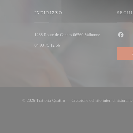
INDIRIZZO
SEGUI
((apre una nuova fi
1288 Route de Cannes 06560 Valbonne
Faceb
04 93 75 12 56
© 2026 Trattoria Quattro — Creazione del sito internet ristorant