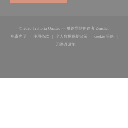
((在新窗口
© 2026 Trattoria Quattro — 餐馆网站创建者
Zenchef
免责声明
使用条款
个人数据保护政策
cookie 策略
((在新窗口中打开))
((在新窗口中打开))
((在新窗口中打开))
((在新窗口
无障碍设施
((在新窗口中打开))