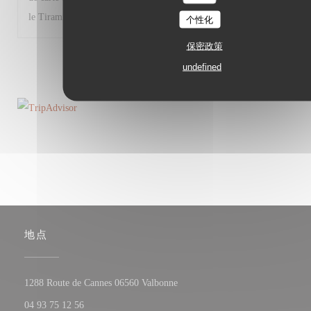
le Tiramisù). Très bon restaurant malgré tout.
个性化
保密政策
1
2
3
undefined
地点
((在新窗口中打开))
1288 Route de Cannes 06560 Valbonne
04 93 75 12 56