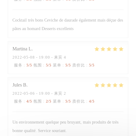
Cocktail très bons Ceviche de daurade également mais déçue des
pâtes au homard Desserts excellents
Martina
L
2022-05-08
- 19:00 - 来宾 4
服务
:
5
/5
氛围
:
5
/5
菜单
:
5
/5
质价比
:
5
/5
Jules
B
2022-05-06
- 19:00 - 来宾 2
服务
:
4
/5
氛围
:
2
/5
菜单
:
5
/5
质价比
:
4
/5
Trattoria Quattro
Un environnement quelque peu bruyant, mais produits de très
bonne qualité. Service souriant.