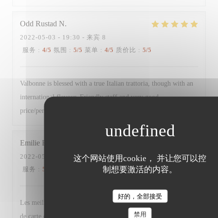
Odd Rustad
N
2022-05-03
- 19:30 - 来宾 8
服务
:
4
/5
氛围
:
5
/5
菜单
:
4
/5
质价比
:
5
/5
Valbonne is blessed with a true Italian trattoria, though with an
international flavour. Friendly staff and very good
price/performance.
Emilie
B
2022-05-03
- 19:30 - 来宾 7
这个网站使用cookie， 并让您可以控
制想要激活的内容。
服务
:
5
/5
氛围
:
5
/5
菜单
:
5
/5
质价比
:
4
/5
好的，全部接受
Les meilleurs plats n’étaient déjà plus disponibles + changement
禁用
de carte des desserts (moins de choix et produits basiques à part