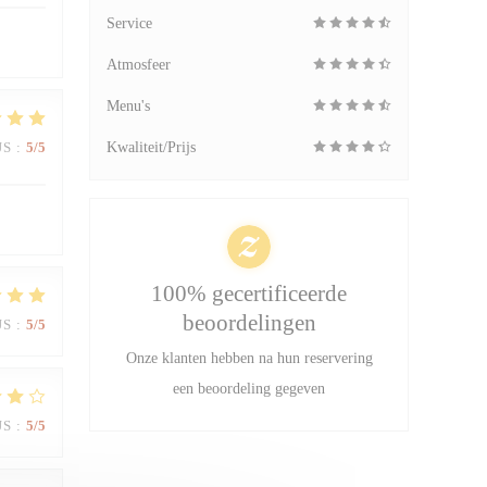
Service
Atmosfeer
Menu's
JS
:
5
/5
Kwaliteit/Prijs
100% gecertificeerde
beoordelingen
JS
:
5
/5
Onze klanten hebben na hun reservering
een beoordeling gegeven
JS
:
5
/5