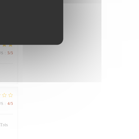
JS
:
4
/5
JS
:
5
/5
JS
:
4
/5
 Très