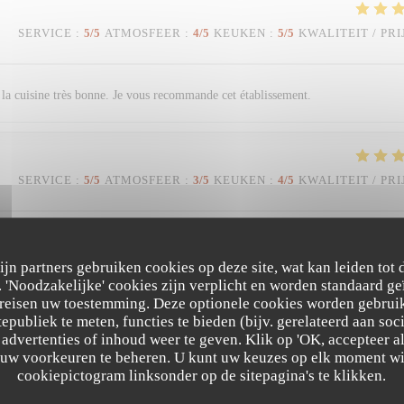
SERVICE
:
5
/5
ATMOSFEER
:
4
/5
KEUKEN
:
5
/5
KWALITEIT / PRI
et la cuisine très bonne. Je vous recommande cet établissement.
SERVICE
:
5
/5
ATMOSFEER
:
3
/5
KEUKEN
:
4
/5
KWALITEIT / PRI
 pâtes au homard Desserts excellents
zijn partners gebruiken cookies op deze site, wat kan leiden tot
'Noodzakelijke' cookies zijn verplicht en worden standaard ge
ereisen uw toestemming. Deze optionele cookies worden gebruik
tepubliek te meten, functies te bieden (bijv. gerelateerd aan so
SERVICE
:
5
/5
ATMOSFEER
:
5
/5
KEUKEN
:
5
/5
KWALITEIT / PRI
advertenties of inhoud weer te geven. Klik op 'OK, accepteer alle
m uw voorkeuren te beheren. U kunt uw keuzes op elk moment wi
Trattoria Quattro
cookiepictogram linksonder op de sitepagina's te klikken.