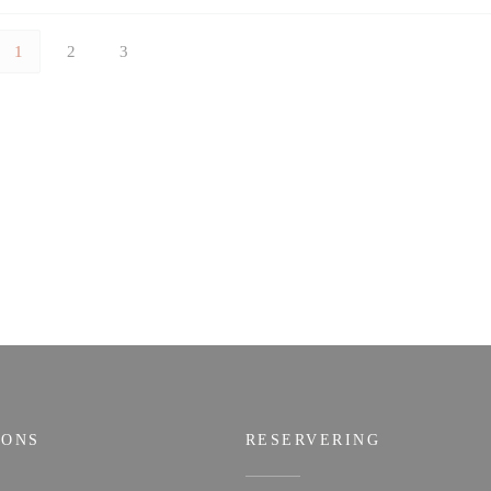
1
2
3
 ONS
RESERVERING