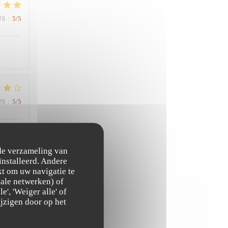
JS
:
5
/5
JS
:
5
/5
 de verzameling van
ïnstalleerd. Andere
t om uw navigatie te
ciale netwerken) of
JS
:
5
/5
', 'Weiger alle' of
jzigen door op het