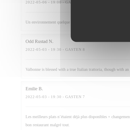
2022-05-06
- 19:00 - GASTEN 2
Un environnement quelque peu bruyant, mais produits de très bo
Odd Rustad
N
2022-05-03
- 19:30 - GASTEN 8
Valbonne is blessed with a true Italian trattoria, though with a
Emilie
B
2022-05-03
- 19:30 - GASTEN 7
Les meilleurs plats n’étaient déjà plus disponibles + changement
bon restaurant malgré tout.