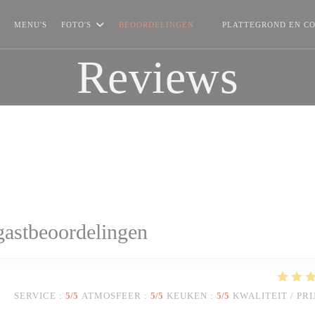
MENU'S
FOTO'S
BEOORDELINGEN
PLATTEGROND EN C
((OPENT IN EEN NIEUW 
Reviews
astbeoordelingen
SERVICE
:
5
/5
ATMOSFEER
:
5
/5
KEUKEN
:
5
/5
KWALITEIT / PRI