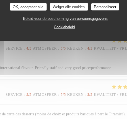
SERVICE
:
4
/5
ATMOSFEER
:
2
/5
KEUKEN
:
5
/5
KWALITEIT / PRI
OK, accepteer alle
Weiger alle cookies
Personaliseer
Beleid voor de bescherming van persoonsgegevens
nne qualité. Service souriant.
Cookiebeleid
SERVICE
:
4
/5
ATMOSFEER
:
5
/5
KEUKEN
:
4
/5
KWALITEIT / PRI
n international flavour. Friendly staff and very good price/performance.
SERVICE
:
5
/5
ATMOSFEER
:
5
/5
KEUKEN
:
5
/5
KWALITEIT / PRI
 de carte des desserts (moins de choix et produits basiques à part le Tiramisù).