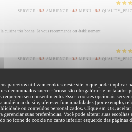
SERVICE
:
5
/5
AMBIENCE
:
4
/5
MENU
:
5
/5
QUALITY_PRI
et la cuisine très bonne. Je vous recommande cet établissement.
SERVICE
:
5
/5
AMBIENCE
:
3
/5
MENU
:
4
/5
QUALITY_PRI
 pâtes au homard Desserts excellents
eus parceiros utilizam cookies neste site, o que pode implicar 
kies denominados «necessários» são obrigatórios e instalados p
s requerem seu consentimento. Esses cookies opcionais servem 
a audiência do site, oferecer funcionalidades (por exemplo, rel
SERVICE
:
5
/5
AMBIENCE
:
5
/5
MENU
:
5
/5
QUALITY_PRI
ublicidade ou conteúdos personalizados. Clique em 'OK, aceitar 
ara gerenciar suas preferências. Você pode alterar suas escolha
Trattoria Quattro
ndo no ícone de cookie no canto inferior esquerdo das páginas do