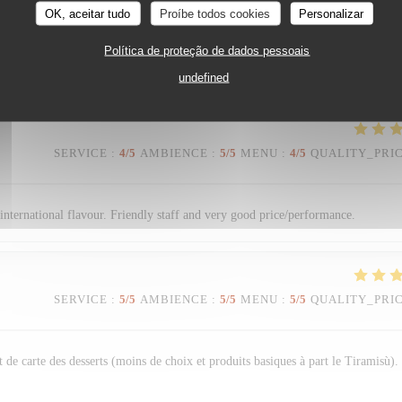
SERVICE
:
4
/5
AMBIENCE
:
2
/5
MENU
:
5
/5
QUALITY_PRI
OK, aceitar tudo
Proíbe todos cookies
Personalizar
Política de proteção de dados pessoais
nne qualité. Service souriant.
undefined
SERVICE
:
4
/5
AMBIENCE
:
5
/5
MENU
:
4
/5
QUALITY_PRI
n international flavour. Friendly staff and very good price/performance.
SERVICE
:
5
/5
AMBIENCE
:
5
/5
MENU
:
5
/5
QUALITY_PRI
 de carte des desserts (moins de choix et produits basiques à part le Tiramisù).