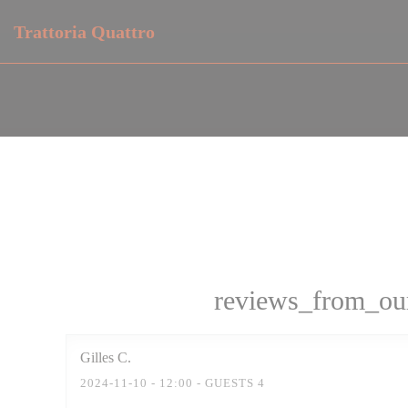
Painel de Gerenciamento de Cookies
Trattoria Quattro
reviews_from_our
Gilles
C
2024-11-10
- 12:00 - GUESTS 4