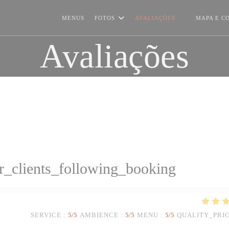
MENUS
FOTOS
AVALIAÇÕES
MAPA E C
((ABRE NUMA
Avaliações
_clients_following_booking
SERVICE
:
5
/5
AMBIENCE
:
5
/5
MENU
:
5
/5
QUALITY_PRI