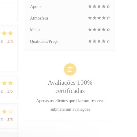
Apoio
Atmosfera
Menus
CE
:
5
/5
Qualidade/Preço
Avaliações 100%
certificadas
CE
:
5
/5
Apenas os clientes que fizeram reservas
submeteram avaliações
CE
:
5
/5