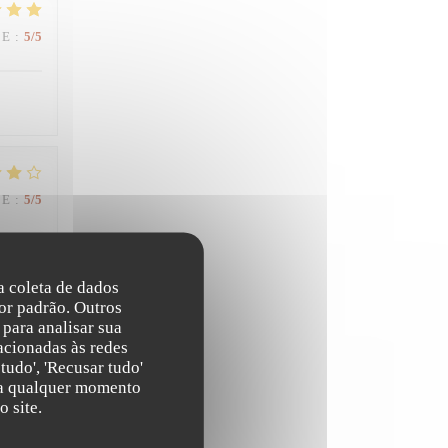
CE
:
5
/5
CE
:
5
/5
na coleta de dados
or padrão. Outros
para analisar sua
acionadas às redes
CE
:
5
/5
tudo', 'Recusar tudo'
s a qualquer momento
 site.