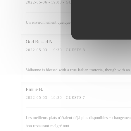
2022-05-06
- 19:00 - GUESTS 2
Un environnement quelque peu bruyant, mais produits de très bo
Odd Rustad
N
2022-05-03
- 19:30 - GUESTS 8
Valbonne is blessed with a true Italian trattoria, though with a
Emilie
B
2022-05-03
- 19:30 - GUESTS 7
Les meilleurs plats n’étaient déjà plus disponibles + changement
bon restaurant malgré tout.