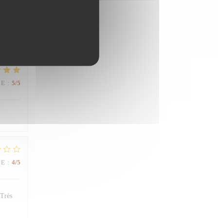
CE
:
4
/5
CE
:
5
/5
CE
:
4
/5
 Très