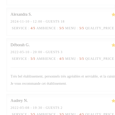
Alexandra
S
2024-11-10
- 12:00 - GUESTS 18
SERVICE
:
4
/5
AMBIENCE
:
5
/5
MENU
:
5
/5
QUALITY_PRICE
Déborah
G
2022-05-10
- 20:00 - GUESTS 3
SERVICE
:
5
/5
AMBIENCE
:
4
/5
MENU
:
5
/5
QUALITY_PRICE
Très bel établissement, personnels très agréables et serviable, et la cuisi
Je vous recommande cet établissement.
Audrey
N
2022-05-08
- 19:30 - GUESTS 2
SERVICE
:
5
/5
AMBIENCE
:
3
/5
MENU
:
4
/5
QUALITY_PRICE