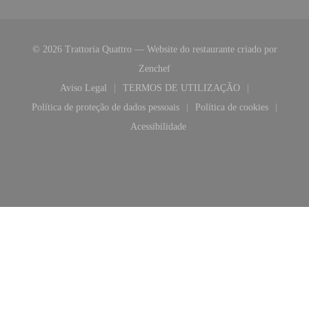
© 2026 Trattoria Quattro — Website do restaurante criado por
((abre numa nova janela))
Zenchef
Aviso Legal
TERMOS DE UTILIZAÇÃO
((abre numa nova janela))
((abre numa nova janela))
Política de proteção de dados pessoais
Política de cookies
((abre numa nova janela))
((abre numa nova 
Acessibilidade
((abre numa nova janela))