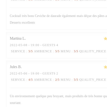
Cocktail très bons Ceviche de daurade également mais déçue des pâtes 
Desserts excellents
Martina
L
2022-05-08
- 19:00 - GUESTS 4
SERVICE
:
5
/5
AMBIENCE
:
5
/5
MENU
:
5
/5
QUALITY_PRICE
Jules
B
2022-05-06
- 19:00 - GUESTS 2
SERVICE
:
4
/5
AMBIENCE
:
2
/5
MENU
:
5
/5
QUALITY_PRICE
Trattoria Quattro
Un environnement quelque peu bruyant, mais produits de très bonne qua
souriant.