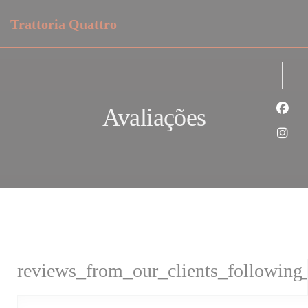
Painel de Gerenciamento de Cookies
Trattoria Quattro
Avaliações
Face
Inst
reviews_from_our_clients_following