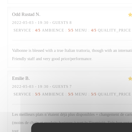
Odd Rustad
N
2022-05-03
- 19:30 - GUESTS 8
SERVICE
:
4
/5
AMBIENCE
:
5
/5
MENU
:
4
/5
QUALITY_PRICE
Valbonne is blessed with a true Italian trattoria, though with an internat
Friendly staff and very good price/performance.
Emilie
B
2022-05-03
- 19:30 - GUESTS 7
SERVICE
:
5
/5
AMBIENCE
:
5
/5
MENU
:
5
/5
QUALITY_PRICE
Les meilleurs plats n’étaient déjà plus disponibles + changement de cart
(moins de choix et produits basiques à part le Tiramisù). Très bon rest
tout.