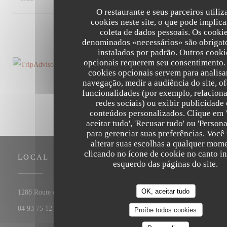
O restaurante e seus parceiros utili
cookies neste site, o que pode implica
1
2
3
coleta de dados pessoais. Os cooki
denominados «necessários» são obrigató
instalados por padrão. Outros cooki
opcionais requerem seu consentimento.
cookies opcionais servem para analisa
navegação, medir a audiência do site, o
funcionalidades (por exemplo, relaciona
redes sociais) ou exibir publicidade
conteúdos personalizados. Clique em 
aceitar tudo', 'Recusar tudo' ou 'Persona
para gerenciar suas preferências. Você
alterar suas escolhas a qualquer mom
clicando no ícone de cookie no canto in
LOCAL
esquerdo das páginas do site.
OK, aceitar tudo
((abre numa nova janela))
1288 Route de Cannes 06560 Valbonne
04 93 75 12 56
Proíbe todos cookies