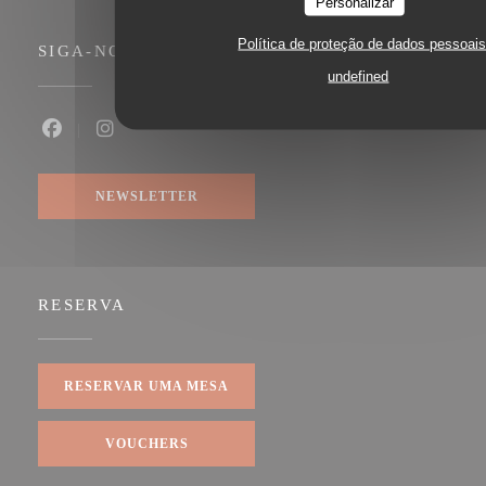
Personalizar
Política de proteção de dados pessoai
SIGA-NOS
undefined
Facebook ((abre numa nova janela))
Instagram ((abre numa nova janela))
NEWSLETTER
RESERVA
RESERVAR UMA MESA
VOUCHERS