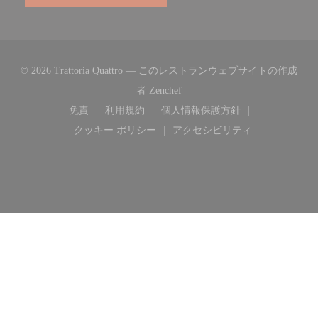
© 2026 Trattoria Quattro — このレストランウェブサイトの作成
((新しいウィンドウで開きます)
者
Zenchef
免責
利用規約
個人情報保護方針
((新しいウィンドウで開きます))
((新しいウィンドウで開きます))
((新しいウィンドウで開き
クッキー ポリシー
アクセシビリティ
((新しいウィンドウで開きます))
((新しいウィンドウで開