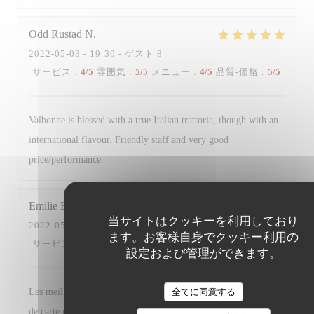
Odd Rustad
N
2022-05-03
- 19:30 - ゲスト 8
サービス
:
4
/5
雰囲気
:
5
/5
メニュー
:
4
/5
品質-価格
:
5
/5
Valbonne is blessed with a true Italian trattoria, though with an
international flavour. Friendly staff and very good
price/performance.
Emilie
B
当サイトはクッキーを利用しており
2022-05-03
- 19:30 - ゲスト 7
ます。お客様自身でクッキー利用の
サービス
:
5
/5
雰囲気
:
5
/5
メニュー
:
5
/5
品質-価格
:
4
/5
設定および管理ができます。
全てに同意する
Les meilleurs plats n’étaient déjà plus disponibles + changement
de carte des desserts (moins de choix et produits basiques à part