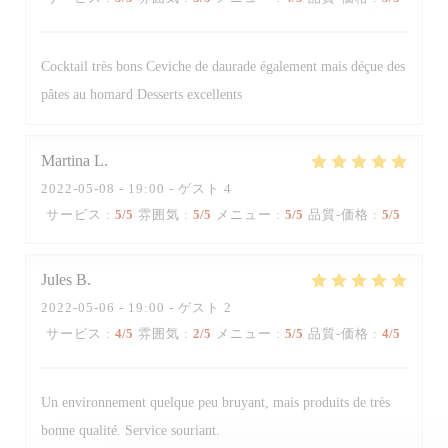
Cocktail très bons Ceviche de daurade également mais déçue des
pâtes au homard Desserts excellents
Martina
L
2022-05-08
- 19:00 - ゲスト 4
サービス
:
5
/5
雰囲気
:
5
/5
メニュー
:
5
/5
品質-価格
:
5
/5
Jules
B
2022-05-06
- 19:00 - ゲスト 2
サービス
:
4
/5
雰囲気
:
2
/5
メニュー
:
5
/5
品質-価格
:
4
/5
Trattoria Quattro
Un environnement quelque peu bruyant, mais produits de très
bonne qualité. Service souriant.