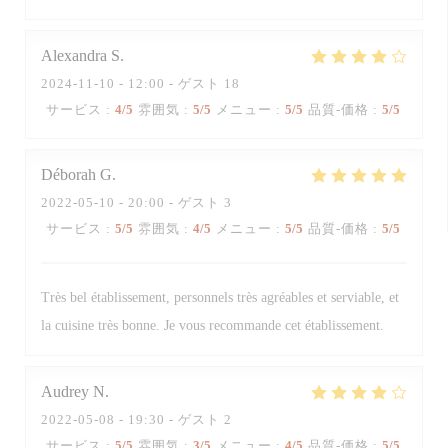
Alexandra
S
2024-11-10
- 12:00 - ゲスト 18
サービス
:
4
/5
雰囲気
:
5
/5
メニュー
:
5
/5
品質-価格
:
5
/5
Déborah
G
2022-05-10
- 20:00 - ゲスト 3
サービス
:
5
/5
雰囲気
:
4
/5
メニュー
:
5
/5
品質-価格
:
5
/5
Très bel établissement, personnels très agréables et serviable, et
la cuisine très bonne. Je vous recommande cet établissement.
Audrey
N
2022-05-08
- 19:30 - ゲスト 2
サービス
:
5
/5
雰囲気
:
3
/5
メニュー
:
4
/5
品質-価格
:
5
/5