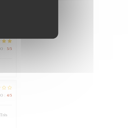
IO
:
4
/5
IO
:
5
/5
IO
:
4
/5
 Très