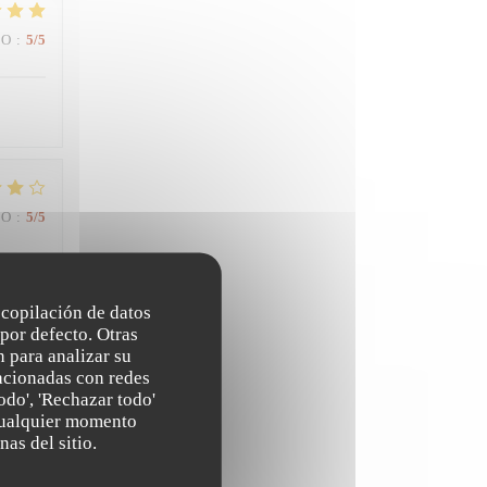
IO
:
5
/5
IO
:
5
/5
recopilación de datos
por defecto. Otras
 para analizar su
lacionadas con redes
IO
:
5
/5
odo', 'Rechazar todo'
 cualquier momento
nas del sitio.