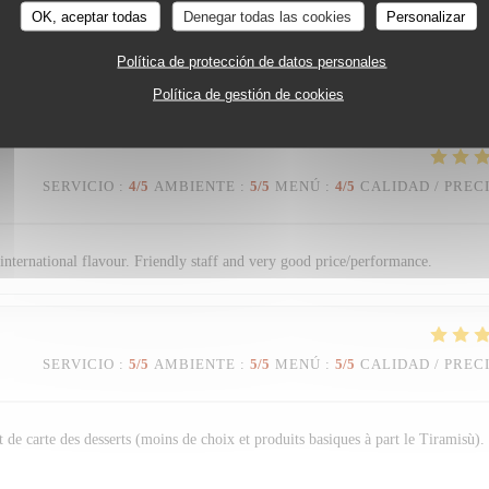
SERVICIO
:
4
/5
AMBIENTE
:
2
/5
MENÚ
:
5
/5
CALIDAD / PREC
OK, aceptar todas
Denegar todas las cookies
Personalizar
Política de protección de datos personales
nne qualité. Service souriant.
Política de gestión de cookies
SERVICIO
:
4
/5
AMBIENTE
:
5
/5
MENÚ
:
4
/5
CALIDAD / PREC
n international flavour. Friendly staff and very good price/performance.
SERVICIO
:
5
/5
AMBIENTE
:
5
/5
MENÚ
:
5
/5
CALIDAD / PREC
 de carte des desserts (moins de choix et produits basiques à part le Tiramisù).