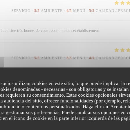
SERVICIO
:
5
/5
AMBIENTE
:
4
/5
MENÚ
:
5
/5
CALIDAD / PREC
et la cuisine très bonne. Je vous recommande cet établissement.
SERVICIO
:
5
/5
AMBIENTE
:
3
/5
MENÚ
:
4
/5
CALIDAD / PREC
 pâtes au homard Desserts excellents
 socios utilizan cookies en este sitio, lo que puede implicar la 
ookies denominadas «necesarias» son obligatorias y se instalan 
es requieren su consentimiento. Estas cookies opcionales sirven
a audiencia del sitio, ofrecer funcionalidades (por ejemplo, re
SERVICIO
:
5
/5
AMBIENTE
:
5
/5
MENÚ
:
5
/5
CALIDAD / PREC
publicidad o contenidos personalizados. Haga clic en 'Aceptar t
para gestionar sus preferencias. Puede cambiar sus opciones en
Trattoria Quattro
 en el icono de cookie en la parte inferior izquierda de las pági