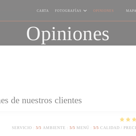
CARTA
FOTOGRAFÍAS
OPINIONES
MAPA
((ABRE 
Opiniones
es de nuestros clientes
SERVICIO
:
5
/5
AMBIENTE
:
5
/5
MENÚ
:
5
/5
CALIDAD / PREC