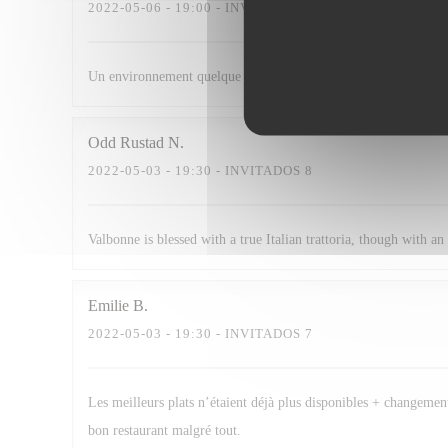
2022-05-06
- 19:00 - INVITADOS 2
Un environnement quelque peu bruyant, mais produits de très bo
Odd Rustad
N
2022-05-03
- 19:30 - INVITADOS 8
Valbonne is blessed with a true Italian trattoria, though with a
Emilie
B
2022-05-03
- 19:30 - INVITADOS 7
Les meilleurs plats n’étaient déjà plus disponibles + changement
bon restaurant malgré tout.