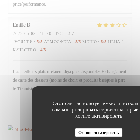
price/performance.
Emilie
B
2022-05-03
- 19:30 - ГОСТИ 7
УСЛУГИ
:
5
/5
АТМОСФЕРА
:
5
/5
МЕНЮ
:
5
/5
ЦЕНА /
КАЧЕСТВО
:
4
/5
Les meilleurs plats n’étaient déjà plus disponibles + changement
de carte des desserts (moins de choix et produits basiques à part
le Tiramisù). Très bon restaurant malgré tout.
Этот сайт использует кукис и позволя
вам контролировать сервисы которые
1
2
3
хотите активировать
Ок, все активировать