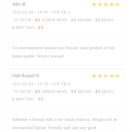
Jules
B
2022-05-06
- 19:00 - ГОСТИ 2
УСЛУГИ
:
4
/5
АТМОСФЕРА
:
2
/5
МЕНЮ
:
5
/5
ЦЕНА /
КАЧЕСТВО
:
4
/5
Trattoria Quattro
Un environnement quelque peu bruyant, mais produits de très
bonne qualité. Service souriant.
Odd Rustad
N
2022-05-03
- 19:30 - ГОСТИ 8
УСЛУГИ
:
4
/5
АТМОСФЕРА
:
5
/5
МЕНЮ
:
4
/5
ЦЕНА /
КАЧЕСТВО
:
5
/5
Valbonne is blessed with a true Italian trattoria, though with an
international flavour. Friendly staff and very good