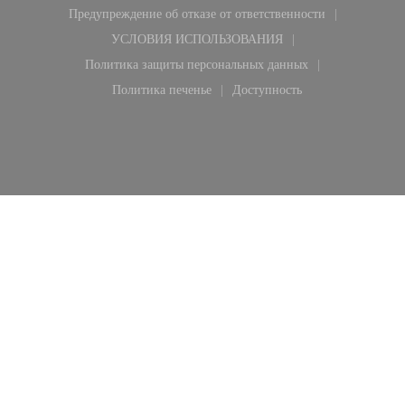
Предупреждение об отказе от ответственности
((открывается в новом окне))
УСЛОВИЯ ИСПОЛЬЗОВАНИЯ
((открывается в новом окне))
Политика защиты персональных данных
((открывается в новом окне))
Политика печенье
Доступность
((открывается в новом окне))
((открывается в новом ок