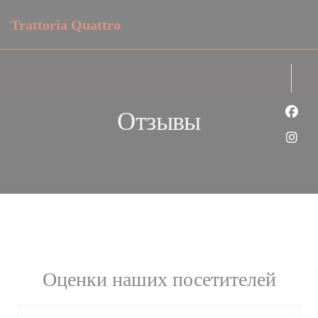
Панель управления cookies
Trattoria Quattro
Отзывы
Face
Inst
Оценки наших посетителей