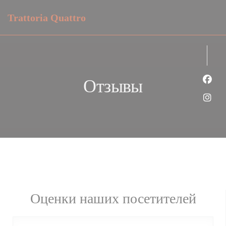
Панель управления cookies
Trattoria Quattro
Отзывы
Face
Inst
Оценки наших посетителей