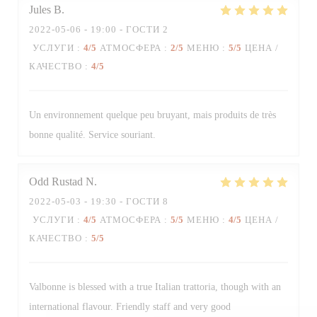
Jules
B
2022-05-06
- 19:00 - ГОСТИ 2
УСЛУГИ
:
4
/5
АТМОСФЕРА
:
2
/5
МЕНЮ
:
5
/5
ЦЕНА /
КАЧЕСТВО
:
4
/5
Trattoria Quattro
Un environnement quelque peu bruyant, mais produits de très
bonne qualité. Service souriant.
Odd Rustad
N
2022-05-03
- 19:30 - ГОСТИ 8
УСЛУГИ
:
4
/5
АТМОСФЕРА
:
5
/5
МЕНЮ
:
4
/5
ЦЕНА /
КАЧЕСТВО
:
5
/5
Valbonne is blessed with a true Italian trattoria, though with an
international flavour. Friendly staff and very good