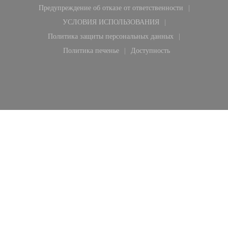
Предупреждение об отказе от ответственности
((открывается в новом окне))
УСЛОВИЯ ИСПОЛЬЗОВАНИЯ
((открывается в новом окне))
Политика защиты персональных данных
((открывается в новом окне))
Политика печенье
Доступность
((открывается в новом окне))
((открывается в новом ок