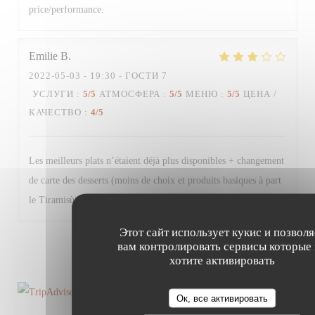
price/performance.
Emilie
B
2022-05-03
- 19:30 - ГОСТИ 7
УСЛУГИ
:
5
/5
АТМОСФЕРА
:
5
/5
МЕНЮ
:
5
/5
ЦЕНА /
КАЧЕСТВО
:
4
/5
Les meilleurs plats n’étaient déjà plus disponibles + changement
de carte des desserts (moins de choix et produits basiques à part
le Tiramisù). Très bon restaurant malgré tout.
Этот сайт использует кукис и позволя
вам контролировать сервисы которые
1
2
3
хотите активировать
Ок, все активировать