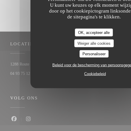
U kunt uw keuzes op elk moment wijz
door op het cookiepictogram linksonde
de sitepagina's te klikken.
OK, accepteer alle
Weiger alle cookies
LOCATIE
Personaliseer
((opent in een nieuw venster))
1288 Route de Cannes 06560 Valbonne
Beleid voor de bescherming van persoonsgeg
04 93 75 12 56
Cookiebeleid
VOLG ONS
Facebook ((opent in een nieuw venster))
Instagram ((opent in een nieuw venster))