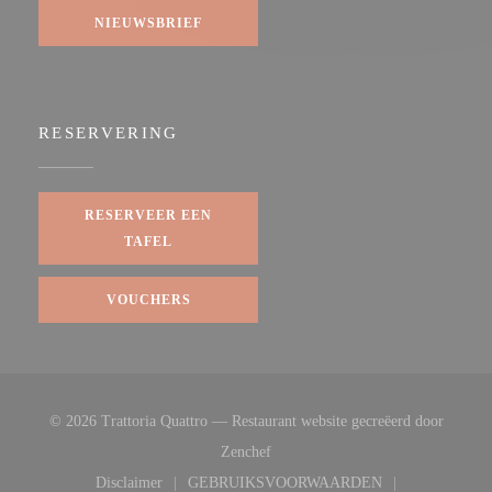
NIEUWSBRIEF
RESERVERING
RESERVEER EEN
TAFEL
VOUCHERS
© 2026 Trattoria Quattro — Restaurant website gecreëerd door
((opent in een nieuw venster))
Zenchef
Disclaimer
GEBRUIKSVOORWAARDEN