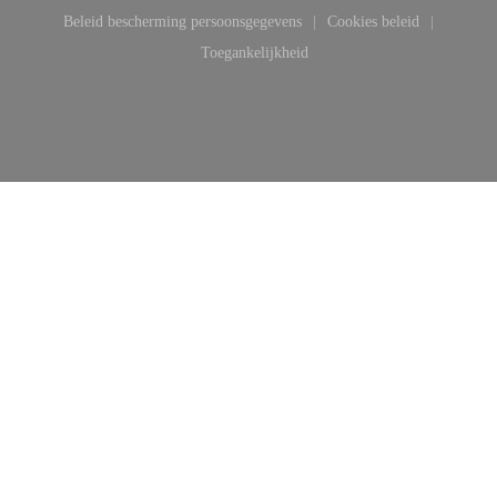
((opent in een nieuw venster))
((opent in een nieuw venster))
Beleid bescherming persoonsgegevens
Cookies beleid
((opent in een nieuw venster))
((opent in een ni
Toegankelijkheid
((opent in een nieuw venster))