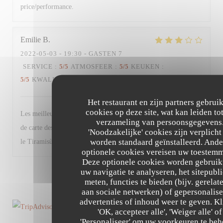
price/performance.
Emilie
B
2022-05-03
- 19:30 - GASTEN 7
SERVICE
:
5
/5
ATMOSFEER
:
5
/5
KEUKEN
:
5
/5
KWALITEIT / PRIJS
:
4
/5
Het restaurant en zijn partners gebrui
cookies op deze site, wat kan leiden to
Les meilleurs plats n’étaient déjà plus disponibles + changement
verzameling van persoonsgegevens
de carte des desserts (moins de choix et produits basiques à part
'Noodzakelijke' cookies zijn verplicht
worden standaard geïnstalleerd. Ande
le Tiramisù). Très bon restaurant malgré tout.
optionele cookies vereisen uw toestem
Deze optionele cookies worden gebruik
uw navigatie te analyseren, het sitepubli
1
2
3
meten, functies te bieden (bijv. gerelat
aan sociale netwerken) of gepersonalis
advertenties of inhoud weer te geven. Kl
'OK, accepteer alle', 'Weiger alle' of
'Personaliseer' om uw voorkeuren te beh