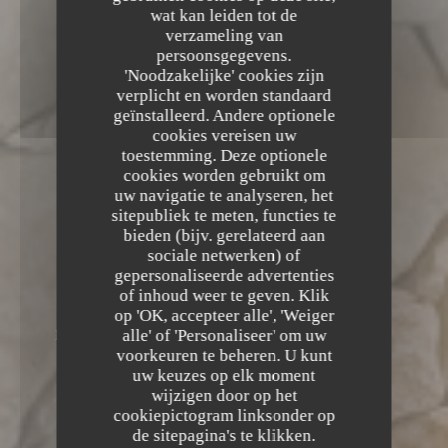
wat kan leiden tot de
verzameling van
persoonsgegevens.
'Noodzakelijke' cookies zijn
verplicht en worden standaard
geïnstalleerd. Andere optionele
cookies vereisen uw
toestemming. Deze optionele
cookies worden gebruikt om
uw navigatie te analyseren, het
sitepubliek te meten, functies te
bieden (bijv. gerelateerd aan
sociale netwerken) of
Trattoria Quattro
gepersonaliseerde advertenties
of inhoud weer te geven. Klik
Trattoria Quattro
op 'OK, accepteer alle', 'Weiger
alle' of 'Personaliseer' om uw
RESTAURANT ITALIEN - PIZZERIA
1288
ROUTE DE CANNES 06560 VALBONNE
voorkeuren te beheren. U kunt
uw keuzes op elk moment
wijzigen door op het
cookiepictogram linksonder op
de sitepagina's te klikken.