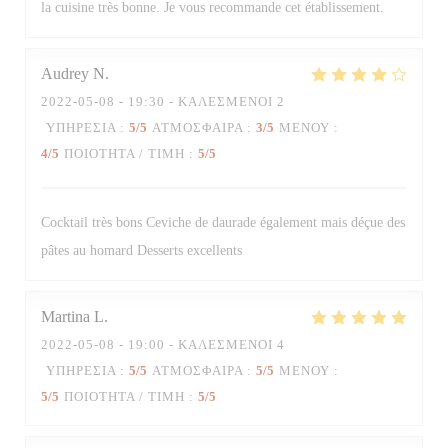
la cuisine très bonne. Je vous recommande cet établissement.
Audrey
N
2022-05-08
- 19:30 - ΚΑΛΕΣΜΈΝΟΙ 2
ΥΠΗΡΕΣΊΑ
:
5
/5
ΑΤΜΌΣΦΑΙΡΑ
:
3
/5
ΜΕΝΟΎ
:
4
/5
ΠΟΙΌΤΗΤΑ / ΤΙΜΉ
:
5
/5
Cocktail très bons Ceviche de daurade également mais déçue des
pâtes au homard Desserts excellents
Martina
L
2022-05-08
- 19:00 - ΚΑΛΕΣΜΈΝΟΙ 4
ΥΠΗΡΕΣΊΑ
:
5
/5
ΑΤΜΌΣΦΑΙΡΑ
:
5
/5
ΜΕΝΟΎ
:
5
/5
ΠΟΙΌΤΗΤΑ / ΤΙΜΉ
:
5
/5