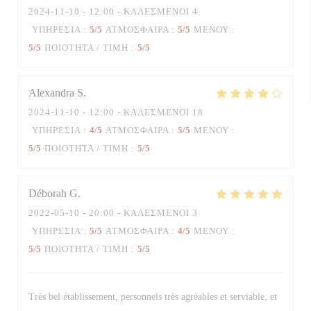
2024-11-10
- 12:00 - ΚΑΛΕΣΜΈΝΟΙ 4
ΥΠΗΡΕΣΊΑ
:
5
/5
ΑΤΜΌΣΦΑΙΡΑ
:
5
/5
ΜΕΝΟΎ
:
5
/5
ΠΟΙΌΤΗΤΑ / ΤΙΜΉ
:
5
/5
Alexandra
S
2024-11-10
- 12:00 - ΚΑΛΕΣΜΈΝΟΙ 18
ΥΠΗΡΕΣΊΑ
:
4
/5
ΑΤΜΌΣΦΑΙΡΑ
:
5
/5
ΜΕΝΟΎ
:
5
/5
ΠΟΙΌΤΗΤΑ / ΤΙΜΉ
:
5
/5
Déborah
G
2022-05-10
- 20:00 - ΚΑΛΕΣΜΈΝΟΙ 3
ΥΠΗΡΕΣΊΑ
:
5
/5
ΑΤΜΌΣΦΑΙΡΑ
:
4
/5
ΜΕΝΟΎ
:
5
/5
ΠΟΙΌΤΗΤΑ / ΤΙΜΉ
:
5
/5
Très bel établissement, personnels très agréables et serviable, et