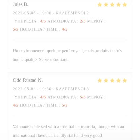
Jules
B
2022-05-06
- 19:00 - ΚΑΛΕΣΜΈΝΟΙ 2
ΥΠΗΡΕΣΊΑ
:
4
/5
ΑΤΜΌΣΦΑΙΡΑ
:
2
/5
ΜΕΝΟΎ
:
Trattoria Quattro
5
/5
ΠΟΙΌΤΗΤΑ / ΤΙΜΉ
:
4
/5
Un environnement quelque peu bruyant, mais produits de très
bonne qualité. Service souriant.
Odd Rustad
N
2022-05-03
- 19:30 - ΚΑΛΕΣΜΈΝΟΙ 8
ΥΠΗΡΕΣΊΑ
:
4
/5
ΑΤΜΌΣΦΑΙΡΑ
:
5
/5
ΜΕΝΟΎ
:
4
/5
ΠΟΙΌΤΗΤΑ / ΤΙΜΉ
:
5
/5
Valbonne is blessed with a true Italian trattoria, though with an
international flavour. Friendly staff and very good