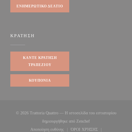
ΕΝΗΜΕΡΩΤΙΚΌ ΔΕΛΤΊΟ
ΚΡΆΤΗΣΗ
ΚΆΝΤΕ ΚΡΆΤΗΣΗ
ΤΡΑΠΕΖΙΟΎ
ΚΟΥΠΌΝΙΑ
© 2026 Trattoria Quattro — Η ιστοσελίδα του εστιατορίου
((ανοίγει σε νέο παράθυρ
δημιουργήθηκε από
Zenchef
Αποποίηση ευθύνης
ΌΡΟΙ ΧΡΉΣΗΣ