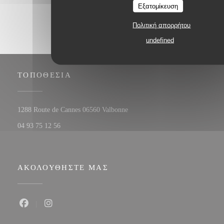
Εξατομίκευση
Πολιτική απορρήτου
undefined
ΤΟΠΟΘΕΣΊΑ
((ανοίγει σε νέο παράθυρο))
1288 Route de Cannes 06560 Valbonne
04 93 75 12 56
ΑΚΟΛΟΥΘΉΣΤΕ ΜΑΣ
Facebook ((ανοίγει σε νέο παράθυρο))
Instagram ((ανοίγει σε νέο παράθυρο))