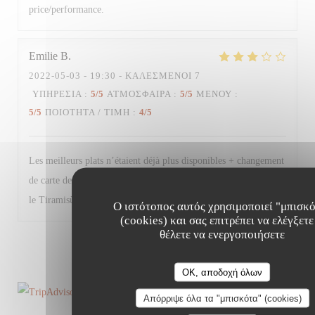
price/performance.
Emilie
B
2022-05-03
- 19:30 - ΚΑΛΕΣΜΈΝΟΙ 7
ΥΠΗΡΕΣΊΑ
:
5
/5
ΑΤΜΌΣΦΑΙΡΑ
:
5
/5
ΜΕΝΟΎ
:
5
/5
ΠΟΙΌΤΗΤΑ / ΤΙΜΉ
:
4
/5
Les meilleurs plats n’étaient déjà plus disponibles + changement
de carte des desserts (moins de choix et produits basiques à part
le Tiramisù). Très bon restaurant malgré tout.
Ο ιστότοπος αυτός χρησιμοποιεί "μπισκ
(cookies) και σας επιτρέπει να ελέγξετε
θέλετε να ενεργοποιήσετε
1
2
3
OK, αποδοχή όλων
Απόρριψε όλα τα "μπισκότα" (cookies)