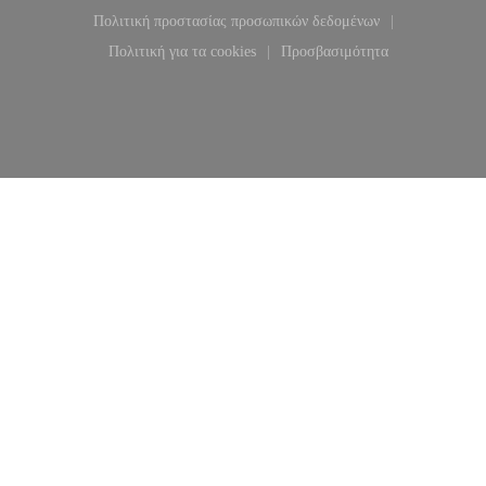
((ανοίγει σε νέο παράθυρο))
((ανοίγει σε νέο παράθυρο
Πολιτική προστασίας προσωπικών δεδομένων
((ανοίγει σε νέο παράθυρο))
Πολιτική για τα cookies
Προσβασιμότητα
((ανοίγει σε νέο παράθυρο))
((ανοίγει σε νέο παράθυ