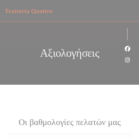
Πίνακας διαχείρισης "Μπισκότων" (Cookies)
Trattoria Quattro
Αξιολογήσεις
Face
Inst
Οι βαθμολογίες πελατών μας