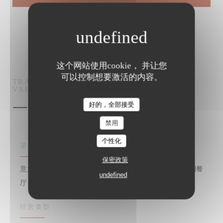
这个网站使用cookie， 并让您
可以控制想要激活的内容。
TRATTORIA QUATTRO
意大利餐厅 - 比萨店
VALBONNE
Trattoria Quattro
一般信息
好的，全部接受
禁用
个性化
菜肴
保密政策
意大利面, 比萨, 传统意大利美食, 意大利新鲜食品, 意大利餐
undefined
厅 - 比萨店, 意大利
经营类型