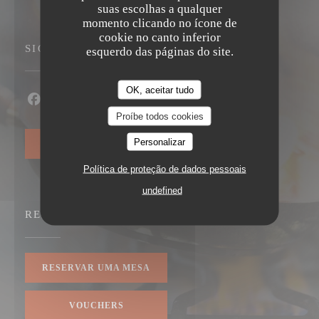
suas escolhas a qualquer
momento clicando no ícone de
cookie no canto inferior
SIGA-NOS
esquerdo das páginas do site.
OK, aceitar tudo
Facebook ((abre numa nova janela))
Instagram ((abre numa nova janela))
Proíbe todos cookies
Personalizar
NEWSLETTER
Política de proteção de dados pessoais
undefined
RESERVA
RESERVAR UMA MESA
VOUCHERS