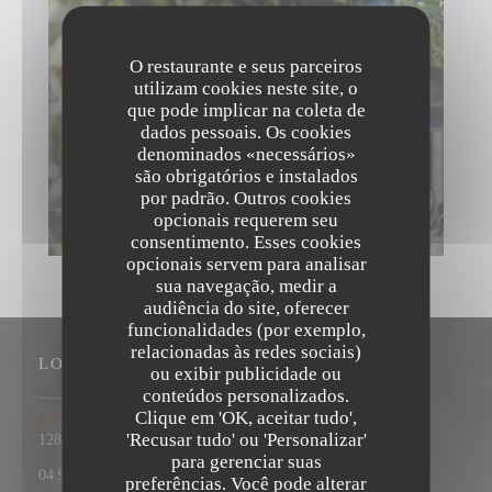
O restaurante e seus parceiros
utilizam cookies neste site, o
que pode implicar na coleta de
dados pessoais. Os cookies
denominados «necessários»
são obrigatórios e instalados
por padrão. Outros cookies
opcionais requerem seu
consentimento. Esses cookies
opcionais servem para analisar
sua navegação, medir a
audiência do site, oferecer
funcionalidades (por exemplo,
relacionadas às redes sociais)
LOCAL
ou exibir publicidade ou
conteúdos personalizados.
Clique em 'OK, aceitar tudo',
Trattoria Quattro
'Recusar tudo' ou 'Personalizar'
((abre numa nova janela))
1288 Route de Cannes 06560 Valbonne
para gerenciar suas
04 93 75 12 56
preferências. Você pode alterar