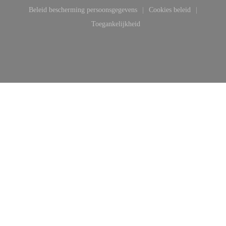
((opent in een nieuw venster))
((opent in een nieuw venster))
Beleid bescherming persoonsgegevens
Cookies beleid
((opent in een nieuw venster))
((opent in een ni
Toegankelijkheid
((opent in een nieuw venster))