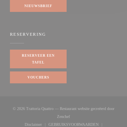
NIEUWSBRIEF
RESERVERING
RESERVEER EEN
TAFEL
VOUCHERS
© 2026 Trattoria Quattro — Restaurant website gecreëerd door
((opent in een nieuw venster))
Zenchef
Disclaimer
GEBRUIKSVOORWAARDEN