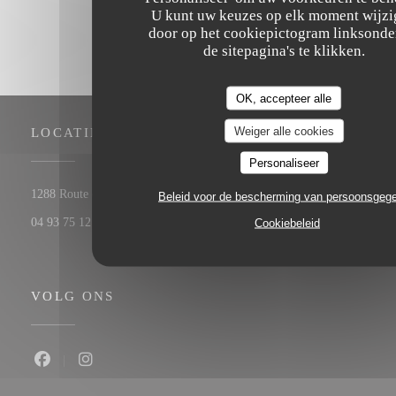
U kunt uw keuzes op elk moment wijz
door op het cookiepictogram linksonde
de sitepagina's te klikken.
OK, accepteer alle
Weiger alle cookies
LOCATIE
Personaliseer
((opent in een nieuw venster))
1288 Route de Cannes 06560 Valbonne
Beleid voor de bescherming van persoonsgeg
04 93 75 12 56
Cookiebeleid
VOLG ONS
Facebook ((opent in een nieuw venster))
Instagram ((opent in een nieuw venster))