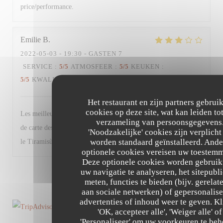
price/performance.
Emilie
B
2022-05-03
- 19:30 - GASTEN 7
SERVICE
:
5
/5
ATMOSFEER
:
5
/5
KEUKEN
:
5
/5
KWALITEIT / PRIJS
:
4
/5
Het restaurant en zijn partners gebrui
cookies op deze site, wat kan leiden to
Les meilleurs plats n’étaient déjà plus disponibles + changement
verzameling van persoonsgegevens
de carte des desserts (moins de choix et produits basiques à part
'Noodzakelijke' cookies zijn verplicht
worden standaard geïnstalleerd. Ande
le Tiramisù). Très bon restaurant malgré tout.
optionele cookies vereisen uw toestem
Deze optionele cookies worden gebruik
uw navigatie te analyseren, het sitepubli
1
2
3
meten, functies te bieden (bijv. gerelat
aan sociale netwerken) of gepersonalis
advertenties of inhoud weer te geven. Kl
'OK, accepteer alle', 'Weiger alle' of
'Personaliseer' om uw voorkeuren te beh