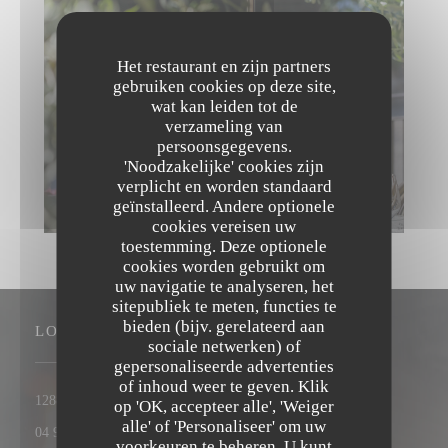
Het restaurant en zijn partners
gebruiken cookies op deze site,
wat kan leiden tot de
verzameling van
persoonsgegevens.
'Noodzakelijke' cookies zijn
verplicht en worden standaard
geïnstalleerd. Andere optionele
cookies vereisen uw
toestemming. Deze optionele
cookies worden gebruikt om
uw navigatie te analyseren, het
sitepubliek te meten, functies te
bieden (bijv. gerelateerd aan
LOCATIE
sociale netwerken) of
gepersonaliseerde advertenties
of inhoud weer te geven. Klik
Trattoria Quattro
((opent in een nieuw venster))
1288 Route de Cannes 06560 Valbonne
op 'OK, accepteer alle', 'Weiger
alle' of 'Personaliseer' om uw
04 93 75 12 56
voorkeuren te beheren. U kunt