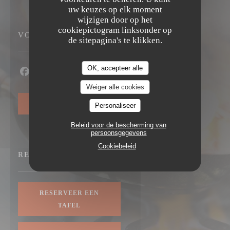
uw keuzes op elk moment
wijzigen door op het
cookiepictogram linksonder op
VOLG ONS
de sitepagina's te klikken.
OK, accepteer alle
Facebook ((opent in een nieuw venster))
Instagram ((opent in een nieuw venster))
Weiger alle cookies
NIEUWSBRIEF
Personaliseer
Beleid voor de bescherming van
persoonsgegevens
Cookiebeleid
RESERVERING
RESERVEER EEN
TAFEL