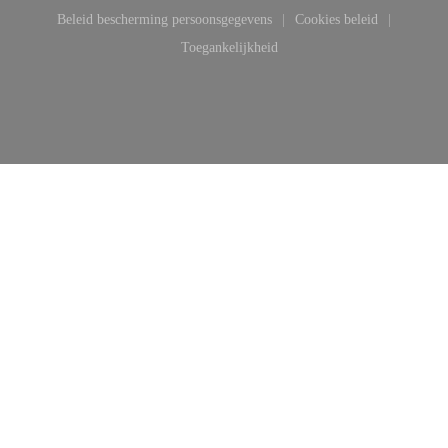
((opent in een nieuw venster))
((opent in een nieuw venster))
Beleid bescherming persoonsgegevens
Cookies beleid
((opent in een nieuw venster))
((opent in een ni
Toegankelijkheid
((opent in een nieuw venster))