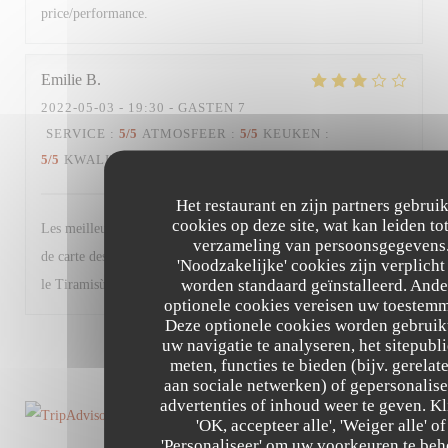
price/performance.
Emilie
B
2022-05-03
- 19:30 - GASTEN 7
SERVICE
:
5
/5
ATMOSFEER
:
5
/5
KEUKEN
:
5
/5
KWALITEIT / PRIJS
:
4
/5
Het restaurant en zijn partners gebrui
cookies op deze site, wat kan leiden to
Les meilleurs plats n’étaient déjà plus disponibles + changement
verzameling van persoonsgegevens
de carte des desserts (moins de choix et produits basiques à part
'Noodzakelijke' cookies zijn verplicht
worden standaard geïnstalleerd. Ande
le Tiramisù). Très bon restaurant malgré tout.
optionele cookies vereisen uw toestem
Deze optionele cookies worden gebruik
uw navigatie te analyseren, het sitepubli
1
2
3
meten, functies te bieden (bijv. gerelat
aan sociale netwerken) of gepersonalis
advertenties of inhoud weer te geven. Kl
'OK, accepteer alle', 'Weiger alle' of
'Personaliseer' om uw voorkeuren te beh