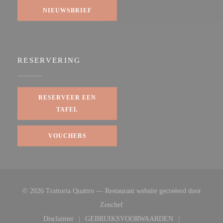
NIEUWSBRIEF
RESERVERING
RESERVEER EEN
TAFEL
VOUCHERS
© 2026 Trattoria Quattro — Restaurant website gecreëerd door
((opent in een nieuw venster))
Zenchef
Disclaimer
GEBRUIKSVOORWAARDEN