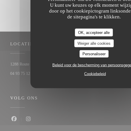
U kunt uw keuzes op elk moment wijz
door op het cookiepictogram linksonde
de sitepagina's te klikken.
OK, accepteer alle
Weiger alle cookies
LOCATIE
Personaliseer
((opent in een nieuw venster))
1288 Route de Cannes 06560 Valbonne
Beleid voor de bescherming van persoonsgeg
04 93 75 12 56
Cookiebeleid
VOLG ONS
Facebook ((opent in een nieuw venster))
Instagram ((opent in een nieuw venster))