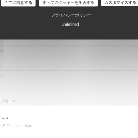
Trattoria Quattro
basilic), purée de PDT douce, légumes
全てに同意する
すべてのクッキーを拒否する
カスタマイズする
プライバシーポリシー
UR 1 PERS.
undefined
e, Pommes frites
rge
es
ir, légumes
CHA
 de PDT douce, légumes