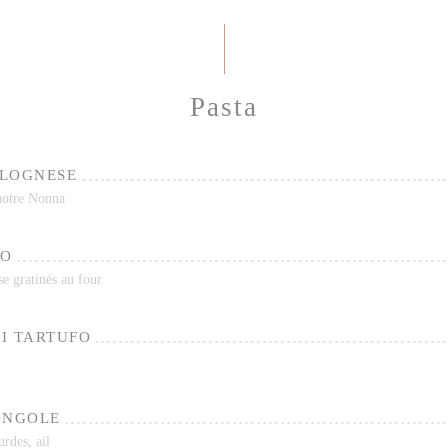
Pasta
OLOGNESE
 notre Nonna
NO
se gratinés au four
I TARTUFO
ONGOLE
urdes, ail