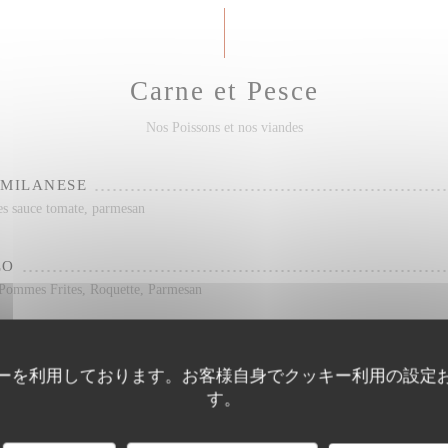
Carne et Pesce
Nos Poissons et nos viandes
 MILANESE
es sauce tomate, parmesan
ZO
 Pommes Frites, Roquette, Parmesan
IENNE
ommes Frites, Salade
ーを利用しております。お客様自身でクッキー利用の設定
す。
ELLO