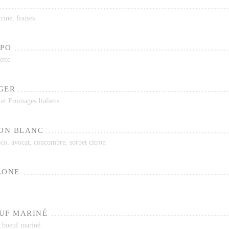
rine, fraises
LPO
ette
GER
 et Fromages Italiens
SON BLANC
co, avocat, concombre, sorbet citron
LONE
UF MARINÉ
e boeuf mariné