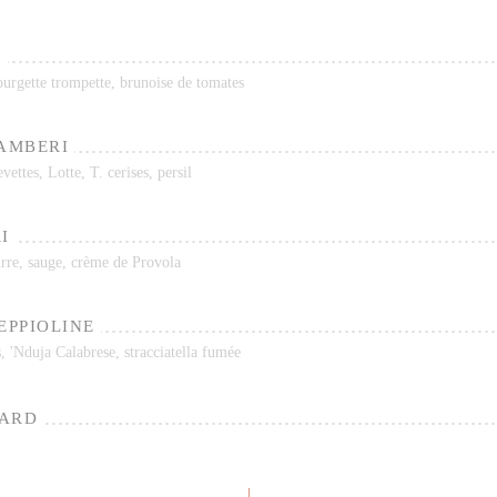
E
ourgette trompette, brunoise de tomates
GAMBERI
vettes, Lotte, T. cerises, persil
I
eurre, sauge, crème de Provola
EPPIOLINE
s, 'Nduja Calabrese, stracciatella fumée
MARD