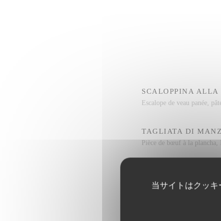
SCALOPPINA ALLA
Escalope de veau panée, pât
TAGLIATA DI MAN
Pièce de bœuf à la plancha,
TARTARE À L’ITAL
Tartare de Boeuf préparé, P
当サイトはクッキ
INVOLTINI DI VIT