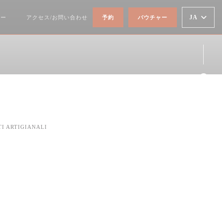
JA
ュー
アクセス/お問い合わせ
予約
バウチャー
((新しいウィンドウで開きます))
Fa
Ins
I ARTIGIANALI