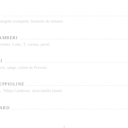
E
ourgette trompette, brunoise de tomates
GAMBERI
vettes, Lotte, T. cerises, persil
I
eurre, sauge, crème de Provola
EPPIOLINE
s, 'Nduja Calabrese, stracciatella fumée
MARD