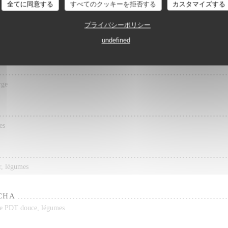
Trattoria Quattro
basilic), purée de PDT douce, légumes
全てに同意する
すべてのクッキーを拒否する
カスタマイズする
プライバシーポリシー
UR 1 PERS.
undefined
e, Pommes frites
rge
es
ir, légumes
CHA
 de PDT douce, légumes