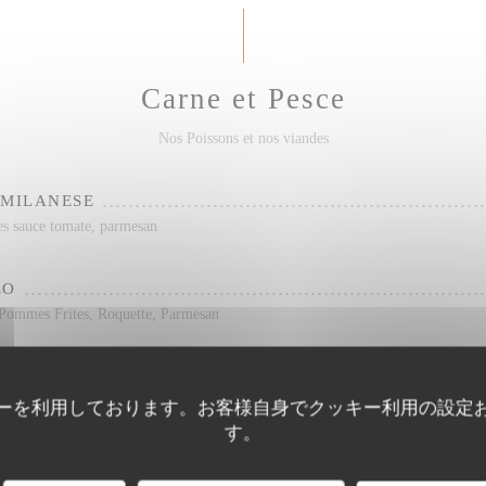
Carne et Pesce
Nos Poissons et nos viandes
 MILANESE
es sauce tomate, parmesan
ZO
 Pommes Frites, Roquette, Parmesan
IENNE
ommes Frites, Salade
ーを利用しております。お客様自身でクッキー利用の設定
す。
ELLO