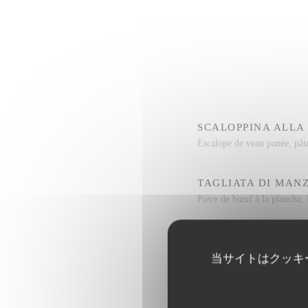
SCALOPPINA ALLA
Escalope de veau panée, pât
TAGLIATA DI MAN
Pièce de bœuf à la plancha,
TARTARE À L’ITAL
Tartare de Boeuf préparé, P
当サイトはクッキ
INVOLTINI DI VIT