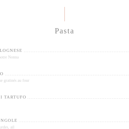
Pasta
OLOGNESE
 notre Nonna
NO
se gratinés au four
I TARTUFO
ONGOLE
urdes, ail