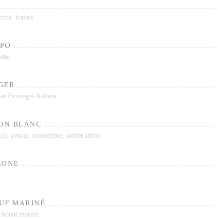
rine, fraises
LPO
ette
GER
 et Fromages Italiens
SON BLANC
co, avocat, concombre, sorbet citron
LONE
UF MARINÉ
e boeuf mariné