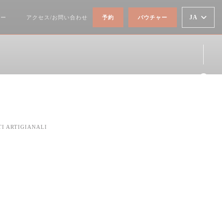
JA
ュー
アクセス/お問い合わせ
予約
バウチャー
((新しいウィンドウで開きます))
Fa
Ins
I ARTIGIANALI