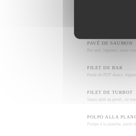
Veau farci (jambon, mozza, 
CÔTE DE BOEUF PO
Côte de Boeuf 500gr, Salad
PAVÉ DE SAUMON
Riz noir, légumes, sauce vie
FILET DE BAR
Purée de PDT douce, légum
FILET DE TURBOT
Sauce aĩoli au persil, riz no
POLPO ALLA PLAN
Poulpe à la plancha, purée