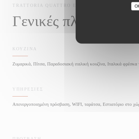
TRATTORIA QUATTRO
ΕΣΤΙΑΤΌΡΙΟ ΙΤΑΛΊΑΣ -
O
Γενικές πληροφορίε
ΚΟΥΖΊΝΑ
Ζυμαρικά, Πίτσα, Παραδοσιακή ιταλική κουζίνα, Ιταλικά φρέσκα τ
ΥΠΗΡΕΣΊΕΣ
Απενεργοποιημένη πρόσβαση, WIFI, ταράτσα, Εστιατόριο στο χώ
ΠΡΌΣΒΑΣΗ