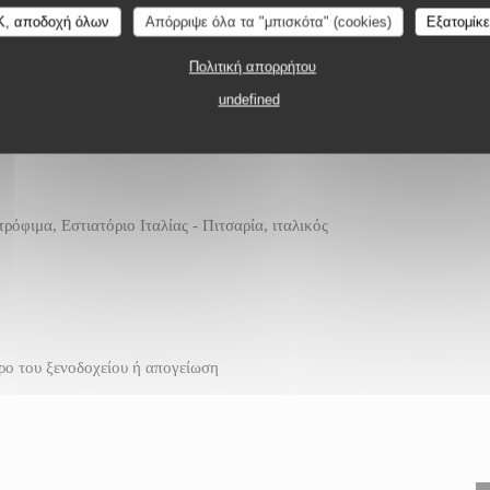
Trattoria Quattro
 ΠΙΤΣΑΡΊΑ
VALBONNE
K, αποδοχή όλων
Απόρριψε όλα τα "μπισκότα" (cookies)
Εξατομίκ
ς
Πολιτική απορρήτου
undefined
ρόφιμα, Εστιατόριο Ιταλίας - Πιτσαρία, ιταλικός
ρο του ξενοδοχείου ή απογείωση