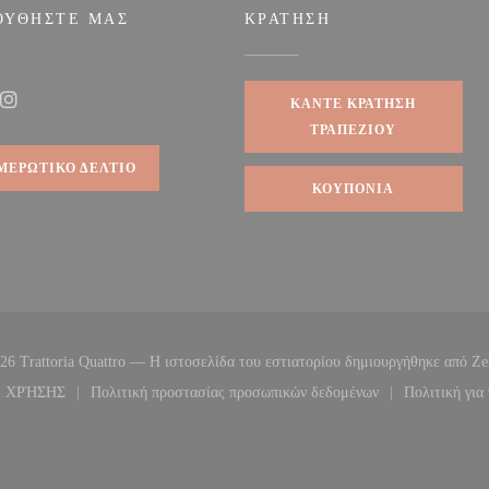
ΟΥΘΉΣΤΕ ΜΑΣ
ΚΡΆΤΗΣΗ
αράθυρο))
ΚΆΝΤΕ ΚΡΆΤΗΣΗ
ook ((ανοίγει σε νέο παράθυρο))
Instagram ((ανοίγει σε νέο παράθυρο))
ΤΡΑΠΕΖΙΟΎ
ΜΕΡΩΤΙΚΌ ΔΕΛΤΊΟ
ΚΟΥΠΌΝΙΑ
26 Trattoria Quattro — Η ιστοσελίδα του εστιατορίου δημιουργήθηκε από
Ze
Ι ΧΡΉΣΗΣ
Πολιτική προστασίας προσωπικών δεδομένων
Πολιτική για 
παράθυρο))
((ανοίγει σε νέο παράθυρο))
((ανοίγει σε νέο παράθυρο))