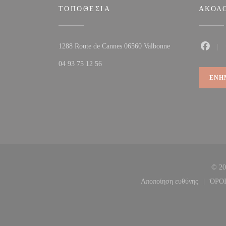
ΤΟΠΟΘΕΣΊΑ
ΑΚΟΛ
((ανοίγει σε νέο π
1288 Route de Cannes 06560 Valbonne
Faceb
04 93 75 12 56
ΕΝΗ
© 20
Αποποίηση ευθύνης
ΌΡΟ
((ανοίγει σε νέο 