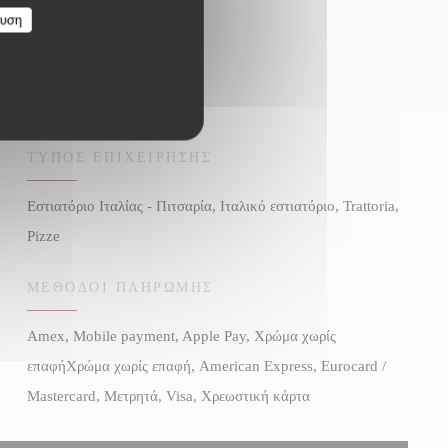
ευση
ΤΎΠΟΣ ΕΠΙΧΕΊΡΗΣΗΣ
Εστιατόριο Ιταλίας - Πιτσαρία, Ιταλικό εστιατόριο, Trattoria,
Pizze
ΜΈΘΟΔΟΙ ΠΛΗΡΩΜΉΣ
Amex, Mobile payment, Apple Pay, Χρώμα χωρίς
επαφήΧρώμα χωρίς επαφή, American Express, Eurocard /
Mastercard, Μετρητά, Visa, Χρεωστική κάρτα