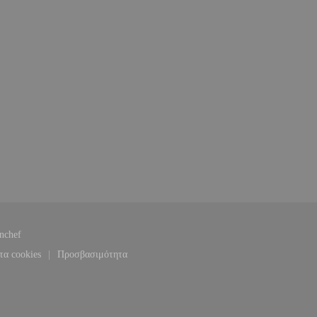
((ανοίγει σε νέο παράθυρο))
nchef
τα cookies
Προσβασιμότητα
((ανοίγει σε νέο παράθυρο))
((ανοίγει σε νέο παράθυρο))