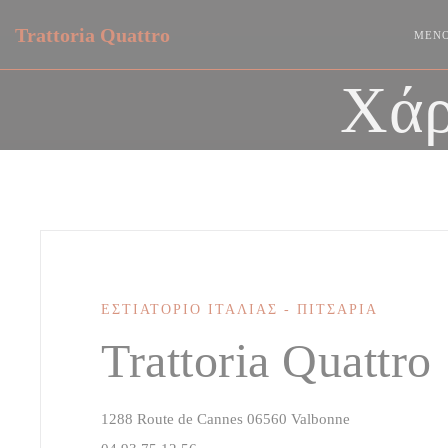
Πίνακας διαχείρισης "Μπισκότων" (Cookies)
Trattoria Quattro
ΜΕΝ
Χάρ
ΕΣΤΙΑΤΌΡΙΟ ΙΤΑΛΊΑΣ - ΠΙΤΣΑΡΊΑ
Trattoria Quattro
((ανοίγει σε νέ
1288 Route de Cannes 06560 Valbonne