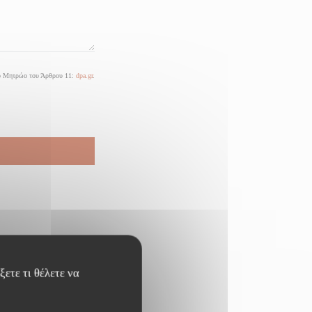
στο Μητρώο του Άρθρου 11:
dpa.gr
.
ετε τι θέλετε να