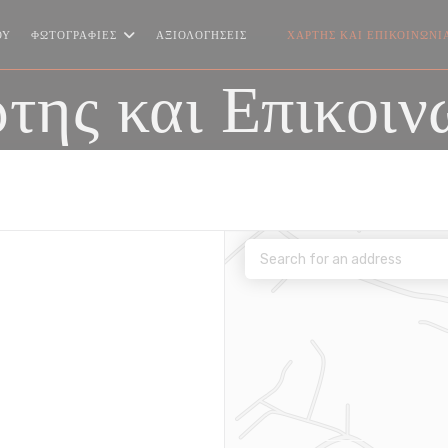
ΟΎ
ΦΩΤΟΓΡΑΦΊΕΣ
ΑΞΙΟΛΟΓΉΣΕΙΣ
ΧΆΡΤΗΣ ΚΑΙ ΕΠΙΚΟΙΝΩΝΊ
((ΑΝΟΊΓΕΙ ΣΕ ΝΈΟ ΠΑΡΆΘΥΡΟ
της και Επικοιν
ο παράθυρο))