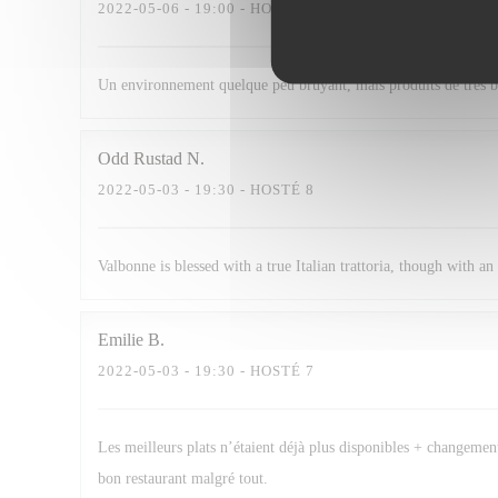
2022-05-06
- 19:00 - HOSTÉ 2
Un environnement quelque peu bruyant, mais produits de très bo
Odd Rustad
N
2022-05-03
- 19:30 - HOSTÉ 8
Valbonne is blessed with a true Italian trattoria, though with a
Emilie
B
2022-05-03
- 19:30 - HOSTÉ 7
Les meilleurs plats n’étaient déjà plus disponibles + changement
bon restaurant malgré tout.