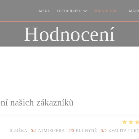
MENU
FOTOGRAFIE
HODNOCENÍ
MAPA
((OTEVŘ
Hodnocení
í našich zákazníků
SLUŽBA
:
5
/5
ATMOSFÉRA
:
5
/5
KUCHYNĚ
:
5
/5
KVALITA / CE