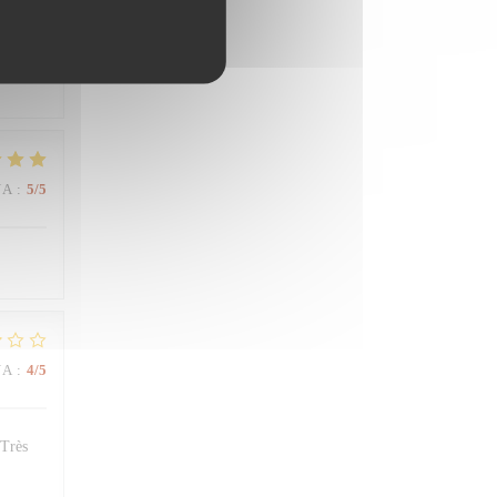
NA
:
4
/5
NA
:
5
/5
NA
:
4
/5
 Très