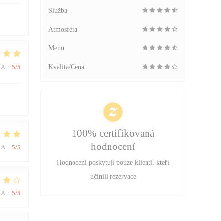
Služba
Atmosféra
Menu
NA
:
5
/5
Kvalita/Cena
100% certifikovaná
hodnocení
NA
:
5
/5
Hodnocení poskytují pouze klienti, kteří
učinili rezervace
NA
:
5
/5