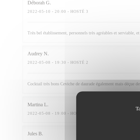
Déborah
G
2022-05-10
- 20:00 - HOSTÉ 3
Très bel établissement, personnels très agréables et serviable, 
Audrey
N
2022-05-08
- 19:30 - HOSTÉ 2
Cocktail très bons Ceviche de daurade également mais déçue des
Martina
L
T
2022-05-08
- 19:00 - HOSTÉ 4
Jules
B