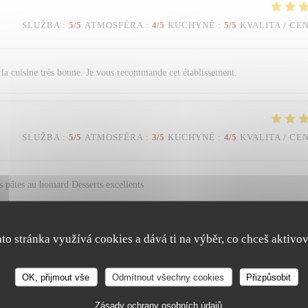
SLUŽBA
:
5
/5
ATMOSFÉRA
:
4
/5
KUCHYNĚ
:
5
/5
KVALITA / CE
et la cuisine très bonne. Je vous recommande cet établissement.
SLUŽBA
:
5
/5
ATMOSFÉRA
:
3
/5
KUCHYNĚ
:
4
/5
KVALITA / CE
 pâtes au homard Desserts excellents
ato stránka využívá cookies a dává ti na výběr, co chceš aktivov
SLUŽBA
:
5
/5
ATMOSFÉRA
:
5
/5
KUCHYNĚ
:
5
/5
KVALITA / CE
OK, přijmout vše
Odmítnout všechny cookies
Přizpůsobit
Trattoria Quattro
Zásady ochrany osobních údajů