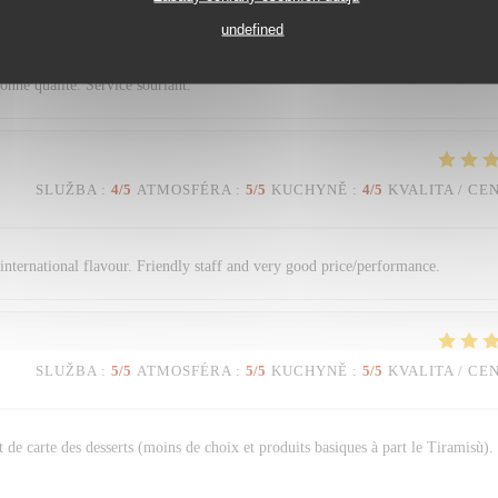
SLUŽBA
:
4
/5
ATMOSFÉRA
:
2
/5
KUCHYNĚ
:
5
/5
KVALITA / CE
undefined
nne qualité. Service souriant.
SLUŽBA
:
4
/5
ATMOSFÉRA
:
5
/5
KUCHYNĚ
:
4
/5
KVALITA / CE
n international flavour. Friendly staff and very good price/performance.
SLUŽBA
:
5
/5
ATMOSFÉRA
:
5
/5
KUCHYNĚ
:
5
/5
KVALITA / CE
 de carte des desserts (moins de choix et produits basiques à part le Tiramisù).