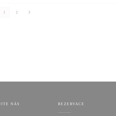
1
2
3
UJTE NÁS
REZERVACE