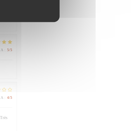
NA
:
4
/5
NA
:
5
/5
NA
:
4
/5
 Très