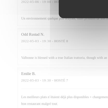
2022-05-06
- 19:00 - HOSTÉ 2
Un environnement quelque peu bruyant, mais produits de très bo
Odd Rustad
N
2022-05-03
- 19:30 - HOSTÉ 8
Valbonne is blessed with a true Italian trattoria, though with a
Emilie
B
2022-05-03
- 19:30 - HOSTÉ 7
Les meilleurs plats n’étaient déjà plus disponibles + changement
bon restaurant malgré tout.