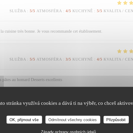
SLUŽBA
:
5
/5
ATMOSFÉRA
:
4
/5
KUCHYNĚ
:
5
/5
KVALITA / CE
et la cuisine très bonne. Je vous recommande cet établissement.
SLUŽBA
:
5
/5
ATMOSFÉRA
:
3
/5
KUCHYNĚ
:
4
/5
KVALITA / CE
 pâtes au homard Desserts excellents
ato stránka využívá cookies a dává ti na výběr, co chceš aktivov
SLUŽBA
:
5
/5
ATMOSFÉRA
:
5
/5
KUCHYNĚ
:
5
/5
KVALITA / CE
OK, přijmout vše
Odmítnout všechny cookies
Přizpůsobit
Trattoria Quattro
Zásady ochrany osobních údajů