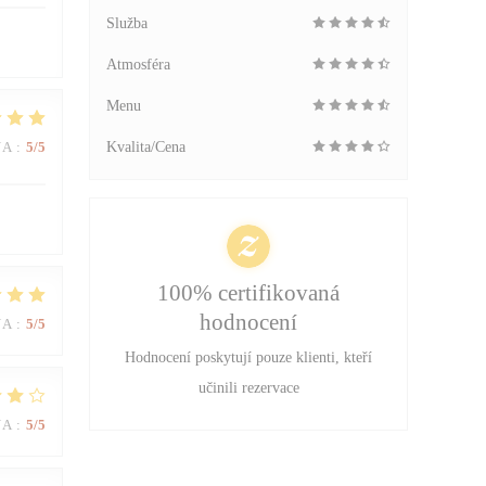
Služba
Atmosféra
Menu
NA
:
5
/5
Kvalita/Cena
100% certifikovaná
hodnocení
NA
:
5
/5
Hodnocení poskytují pouze klienti, kteří
učinili rezervace
NA
:
5
/5