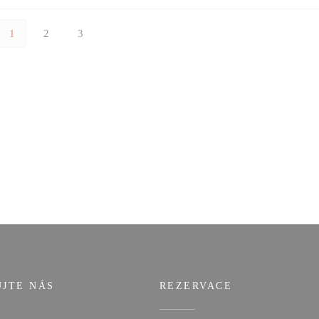
1
2
3
UJTE NÁS
REZERVACE