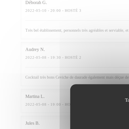
Déborah
G
2022-05-10
- 20:00 - HOSTÉ 3
Très bel établissement, personnels très agréables et serviable, 
Audrey
N
2022-05-08
- 19:30 - HOSTÉ 2
Cocktail très bons Ceviche de daurade également mais déçue des
Martina
L
T
2022-05-08
- 19:00 - HOSTÉ 4
Jules
B