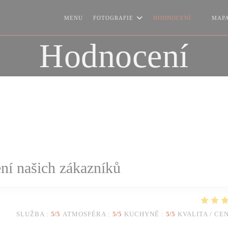
MENU
FOTOGRAFIE
HODNOCENÍ
MAPA
((OTEVŘ
Hodnocení
í našich zákazníků
SLUŽBA
:
5
/5
ATMOSFÉRA
:
5
/5
KUCHYNĚ
:
5
/5
KVALITA / CE