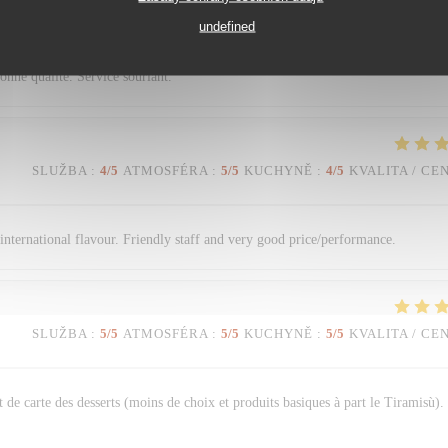
SLUŽBA
:
4
/5
ATMOSFÉRA
:
2
/5
KUCHYNĚ
:
5
/5
KVALITA / CE
undefined
nne qualité. Service souriant.
SLUŽBA
:
4
/5
ATMOSFÉRA
:
5
/5
KUCHYNĚ
:
4
/5
KVALITA / CE
n international flavour. Friendly staff and very good price/performance.
SLUŽBA
:
5
/5
ATMOSFÉRA
:
5
/5
KUCHYNĚ
:
5
/5
KVALITA / CE
 de carte des desserts (moins de choix et produits basiques à part le Tiramisù).