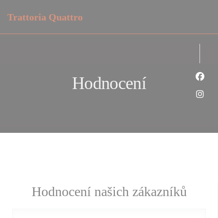
Panel pro správu cookies
Trattoria Quattro
Hodnocení
Face
Inst
Hodnocení našich zákazníků