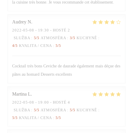
la cuisine très bonne. Je vous recommande cet établissement.
Audrey
N
2022-05-08
- 19:30 - HOSTÉ 2
SLUŽBA
:
5
/5
ATMOSFÉRA
:
3
/5
KUCHYNĚ
:
4
/5
KVALITA / CENA
:
5
/5
Cocktail très bons Ceviche de daurade également mais déçue des
pâtes au homard Desserts excellents
Martina
L
2022-05-08
- 19:00 - HOSTÉ 4
SLUŽBA
:
5
/5
ATMOSFÉRA
:
5
/5
KUCHYNĚ
:
5
/5
KVALITA / CENA
:
5
/5