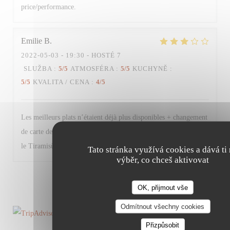
price/performance.
Emilie
B
2022-05-03
- 19:30 - HOSTÉ 7
SLUŽBA
:
5
/5
ATMOSFÉRA
:
5
/5
KUCHYNĚ
:
5
/5
KVALITA / CENA
:
4
/5
Les meilleurs plats n’étaient déjà plus disponibles + changement
de carte des desserts (moins de choix et produits basiques à part
le Tiramisù). Très bon restaurant malgré tout.
Tato stránka využívá cookies a dává ti
výběr, co chceš aktivovat
1
2
3
OK, přijmout vše
Odmítnout všechny cookies
Přizpůsobit