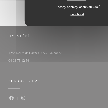
Zásady ochrany osobních údajů
undefined
UMÍSTĚNÍ
((otevře se v novém okně))
1288 Route de Cannes 06560 Valbonne
04 93 75 12 56
SLEDUJTE NÁS
Facebook ((otevře se v novém okně))
Instagram ((otevře se v novém okně))