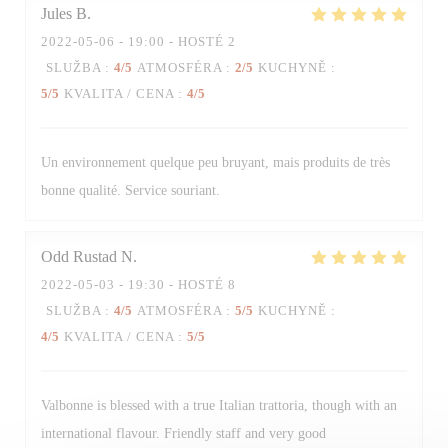
Jules
B
2022-05-06
- 19:00 - HOSTÉ 2
Trattoria Quattro
SLUŽBA
:
4
/5
ATMOSFÉRA
:
2
/5
KUCHYNĚ
:
5
/5
KVALITA / CENA
:
4
/5
Un environnement quelque peu bruyant, mais produits de très
bonne qualité. Service souriant.
Odd Rustad
N
2022-05-03
- 19:30 - HOSTÉ 8
SLUŽBA
:
4
/5
ATMOSFÉRA
:
5
/5
KUCHYNĚ
:
4
/5
KVALITA / CENA
:
5
/5
Valbonne is blessed with a true Italian trattoria, though with an
international flavour. Friendly staff and very good