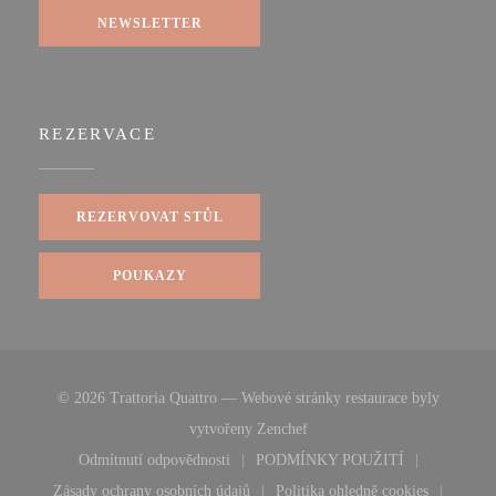
NEWSLETTER
REZERVACE
REZERVOVAT STŮL
POUKAZY
© 2026 Trattoria Quattro — Webové stránky restaurace byly
((otevře se v novém okně))
vytvořeny
Zenchef
Odmítnutí odpovědnosti
PODMÍNKY POUŽITÍ
((otevře se v novém okně))
((otevře se v novém okn
Zásady ochrany osobních údajů
Politika ohledně cookies