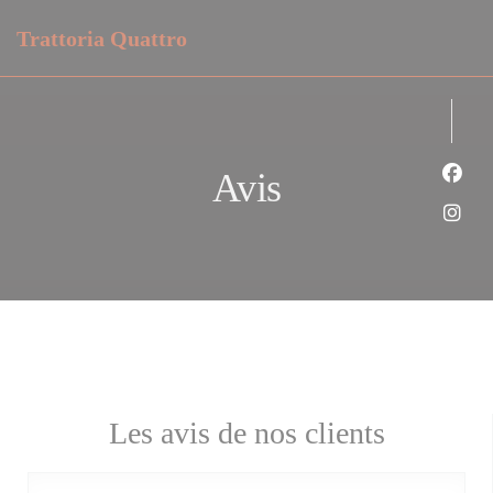
Personnalisation de vos choix en matière de cookies
Trattoria Quattro
Avis
Face
Inst
Les avis de nos clients