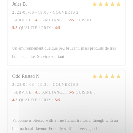
Jules
B
2022-05-06
- 19:00 - COUVERTS 2
Trattoria Quattro
SERVICE
:
4
/5
AMBIANCE
:
2
/5
CUISINE
:
5
/5
QUALITÉ / PRIX
:
4
/5
Un environnement quelque peu bruyant, mais produits de très
bonne qualité. Service souriant.
Odd Rustad
N
2022-05-03
- 19:30 - COUVERTS 8
SERVICE
:
4
/5
AMBIANCE
:
5
/5
CUISINE
:
4
/5
QUALITÉ / PRIX
:
5
/5
Valbonne is blessed with a true Italian trattoria, though with an
international flavour. Friendly staff and very good