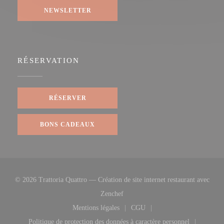
NEWSLETTER
RÉSERVATION
RÉSERVER
BONS CADEAUX
© 2026 Trattoria Quattro — Création de site internet restaurant avec
((ouvre une nouvelle fenêtre))
Zenchef
Mentions légales
CGU
((ouvre une nouvelle fenêtre))
((ouvre une nouvelle fenêtre
Politique de protection des données à caractère personnel