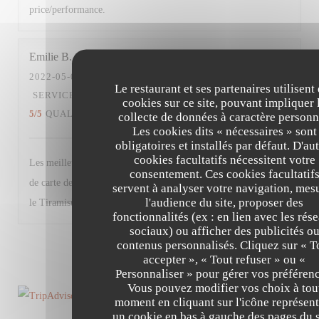
price/performance.
Emilie
B
2022-05-03
- 19:30 - COUVERTS 7
Le restaurant et ses partenaires utilisent
SERVICE
:
5
/5
AMBIANCE
:
5
/5
CUISINE
:
cookies sur ce site, pouvant impliquer 
5
/5
QUALITÉ / PRIX
:
4
/5
collecte de données à caractère personn
Les cookies dits « nécessaires » sont
obligatoires et installés par défaut. D'au
cookies facultatifs nécessitent votre
Les meilleurs plats n’étaient déjà plus disponibles + changement
consentement. Ces cookies facultatif
de carte des desserts (moins de choix et produits basiques à part
servent à analyser votre navigation, mes
l'audience du site, proposer des
le Tiramisù). Très bon restaurant malgré tout.
fonctionnalités (ex : en lien avec les rés
sociaux) ou afficher des publicités o
contenus personnalisés. Cliquez sur « T
1
2
3
accepter », « Tout refuser » ou «
Personnaliser » pour gérer vos préférenc
Vous pouvez modifier vos choix à tou
moment en cliquant sur l'icône représent
un cookie en bas à gauche des pages du s